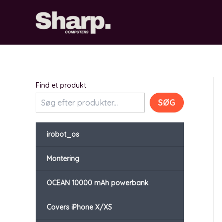
Gå
til
indholdet
Find et produkt
SØG
irobot_os
Montering
OCEAN 10000 mAh powerbank
Covers iPhone X/XS