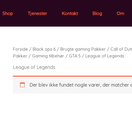
Shop
Tjenester
Kontakt
Blog
Om
Forside
/
Black ops 6
/
Brugte gaming Pakker
/
Call of Du
Pakker
/
Gaming tilbehør
/
GTA 5
/ League of Legends
League of Legends
Der blev ikke fundet nogle varer, der matcher d