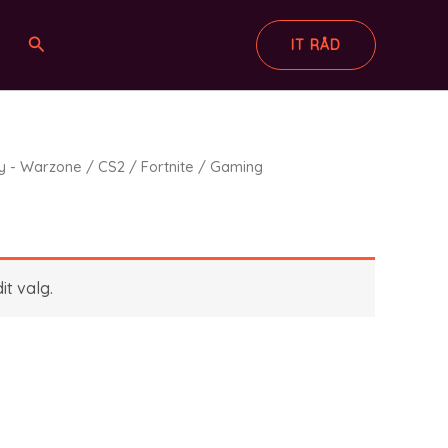
Søg
IT RÅD
ty - Warzone
/
CS2
/
Fortnite
/
Gaming
it valg.