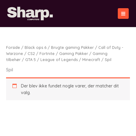
Gå
til
indholdet
Forside
/
Black ops 6
/
Brugte gaming Pakker
/
Call of Duty -
Warzone
/
CS2
/
Fortnite
/
Gaming Pakker
/
Gaming
tilbehør
/
GTA 5
/
League of Legends
/
Minecraft
/ Spil
Spil
Der blev ikke fundet nogle varer, der matcher dit
valg.