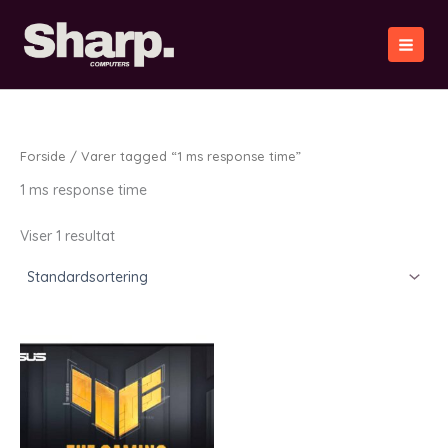
Gå
til
indholdet
Forside
/ Varer tagged “1 ms response time”
1 ms response time
Viser 1 resultat