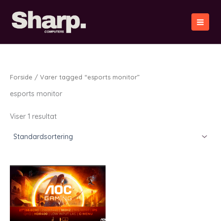
Gå
til
indholdet
Forside
/ Varer tagged “esports monitor”
esports monitor
Viser 1 resultat