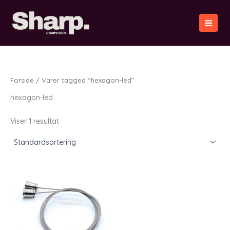
Gå
til
indholdet
Forside
/ Varer tagged “hexagon-led”
hexagon-led
Viser 1 resultat