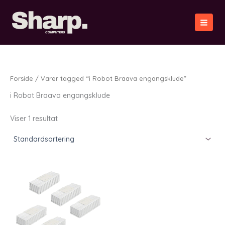
Gå
til
indholdet
Forside
/ Varer tagged “i Robot Braava engangsklude”
i Robot Braava engangsklude
Viser 1 resultat