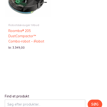
Robotstøvsuger tilbud
Roomba® 205
DustCompactor™
Combo-robot – iRobot
kr.
3.349,00
Find et produkt
SØG