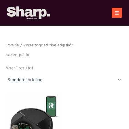
Gå
til
indholdet
Forside
/ Varer tagged “kæledyrshår”
kæledyrshår
Viser 1 resultat