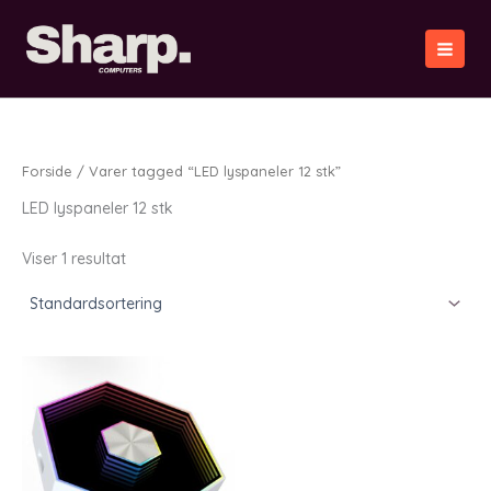
Gå
til
indholdet
Forside
/ Varer tagged “LED lyspaneler 12 stk”
LED lyspaneler 12 stk
Viser 1 resultat