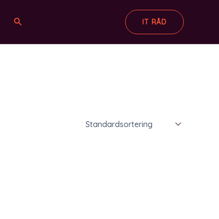
Søg
IT RÅD