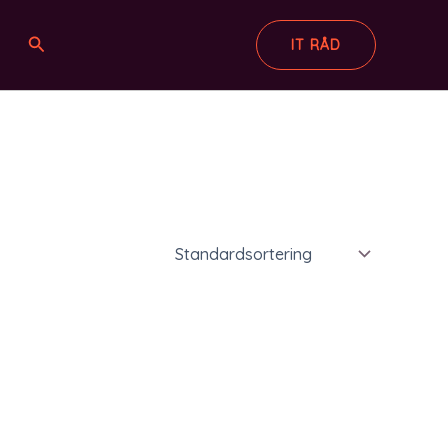
Søg
IT RÅD