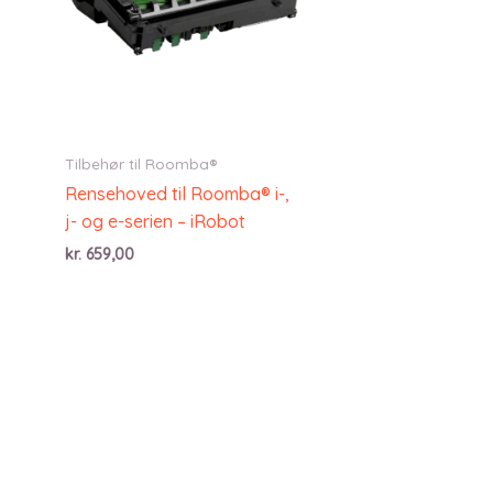
Tilbehør til Roomba®
Rensehoved til Roomba® i-,
j- og e-serien – iRobot
kr.
659,00