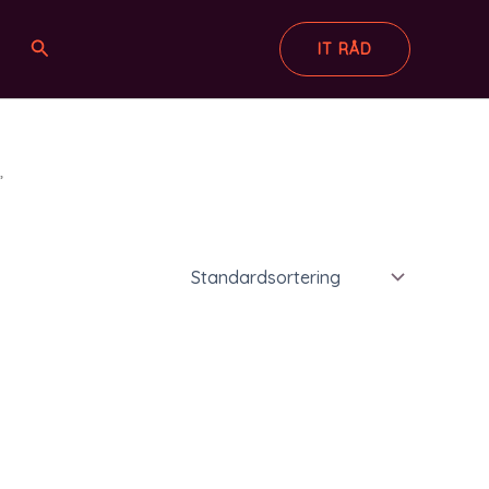
Søg
IT RÅD
”