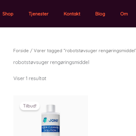
Shop
Tjenester
Kontakt
Blog
Om
Forside
/ Varer tagged “robotstøvsuger rengøringsmiddel
robotstøvsuger rengøringsmiddel
Viser 1 resultat
Tilbud!