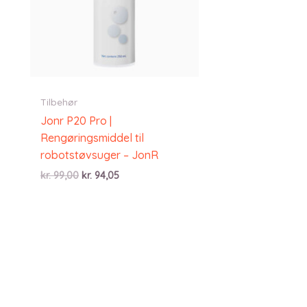
Tilbehør
Jonr P20 Pro |
Rengøringsmiddel til
robotstøvsuger – JonR
Den
Den
kr.
99,00
kr.
94,05
oprindelige
aktuelle
pris
pris
var:
er:
kr. 99,00.
kr. 94,05.