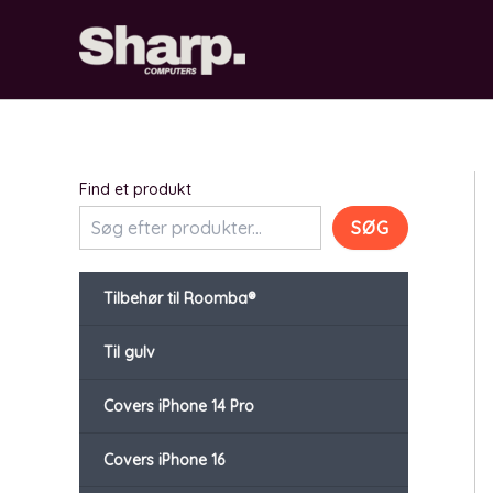
Gå
til
indholdet
Find et produkt
SØG
Tilbehør til Roomba®
Til gulv
Covers iPhone 14 Pro
Covers iPhone 16