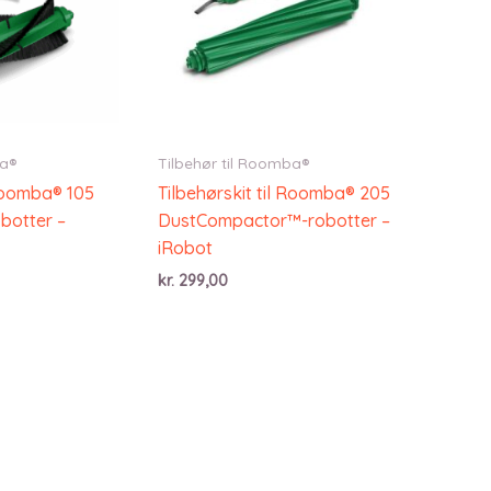
ba®
Tilbehør til Roomba®
 Roomba® 105
Tilbehørskit til Roomba® 205
botter –
DustCompactor™-robotter –
iRobot
kr.
299,00