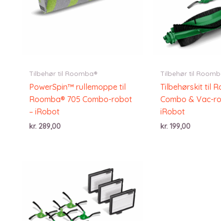
Tilbehør til Roomba®
Tilbehør til Room
PowerSpin™ rullemoppe til
Tilbehørskit til
Roomba® 705 Combo-robot
Combo & Vac-ro
– iRobot
iRobot
kr.
289,00
kr.
199,00