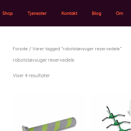
Shop
Tjenester
Kontakt
Blog
Om
Forside
/ Varer tagged “robotstøvsuger reservedele”
robotstøvsuger reservedele
Viser 4 resultater