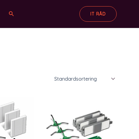
Søg
IT RÅD