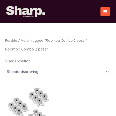
Gå
til
indholdet
Forside
/ Varer tagged “Roomba Combo 2 poser”
Roomba Combo 2 poser
Viser 1 resultat