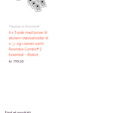
Tilbehør til Roomba®
6 x 3-pak med poser til
ekstern støvbeholder til
s-, j- og i-serien samt
Roomba Combo® 2
Essential – iRobot
kr.
799,00
Find et produkt