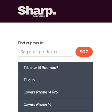
Gå
til
indholdet
Find et produkt
SØG
Tilbehør til Roomba®
Til gulv
Covers iPhone 14 Pro
Covers iPhone 16