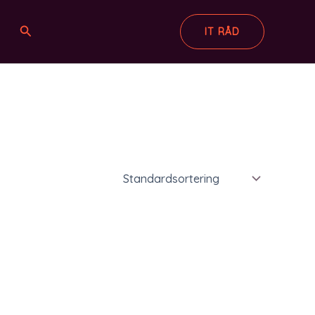
Søg
IT RÅD