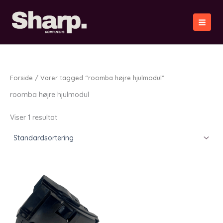
Gå
til
indholdet
Forside
/ Varer tagged “roomba højre hjulmodul”
roomba højre hjulmodul
Viser 1 resultat