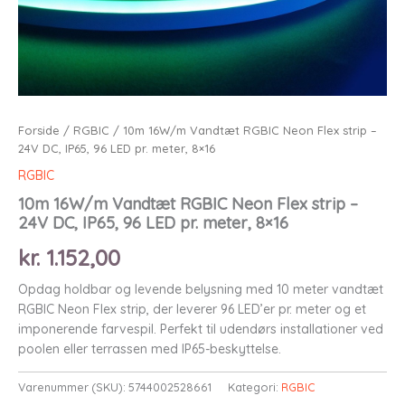
Forside
/
RGBIC
/ 10m 16W/m Vandtæt RGBIC Neon Flex strip –
24V DC, IP65, 96 LED pr. meter, 8×16
RGBIC
10m 16W/m Vandtæt RGBIC Neon Flex strip –
24V DC, IP65, 96 LED pr. meter, 8×16
kr.
1.152,00
Opdag holdbar og levende belysning med 10 meter vandtæt
RGBIC Neon Flex strip, der leverer 96 LED’er pr. meter og et
imponerende farvespil. Perfekt til udendørs installationer ved
poolen eller terrassen med IP65-beskyttelse.
Varenummer (SKU):
5744002528661
Kategori:
RGBIC