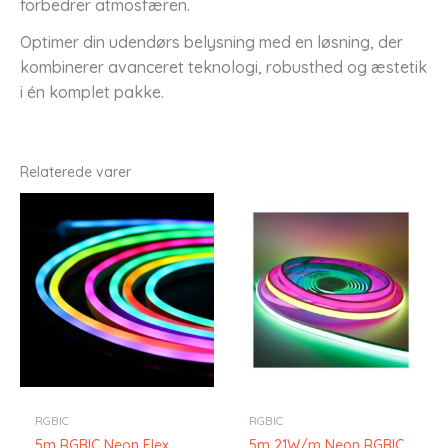
forbedrer atmosfæren.
Optimer din udendørs belysning med en løsning, der
kombinerer avanceret teknologi, robusthed og æstetik
i én komplet pakke.
Relaterede varer
RGBIC
RGBIC
5m RGBIC Neon Flex
5m 21W/m Neon RGBIC