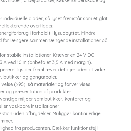
 butiksvinduer, arbejdsborde, køkkenunderskabe og
r individuelle dioder, så lyset fremstår som ét glat
 reflekterende overflader.
nergiforbrug i forhold til lysudbyttet. Mindre
ed for længere sammenhængende installationer på
or stabile installationer. Kræver en 24 V DC
 3 A ved 10 m (anbefalet 3,5 A med margin).
mpereret lys der fremhæver detaljer uden at virke
r, butikker og gangarealer.
velse (≥95), så materialer og farver vises
ljøer og præsentation af produkter.
ndvendige miljøer som butikker, kontorer og
eller vaskbare installationer.
ion uden afbrydelser. Muliggør kontinuerlige
rammer.
lighed fra producenten. Dækker funktionsfejl