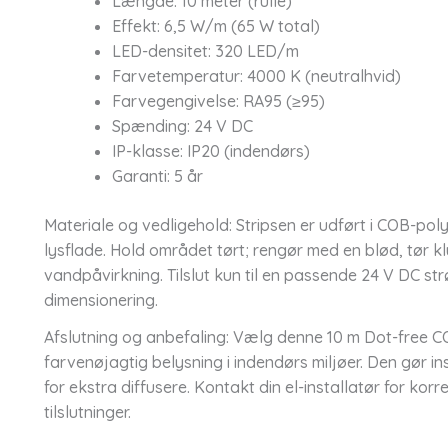
Længde: 10 meter (rulle)
Effekt: 6,5 W/m (65 W total)
LED-densitet: 320 LED/m
Farvetemperatur: 4000 K (neutralhvid)
Farvegengivelse: RA95 (≥95)
Spænding: 24 V DC
IP-klasse: IP20 (indendørs)
Garanti: 5 år
Materiale og vedligehold: Stripsen er udført i COB-poly
lysflade. Hold området tørt; rengør med en blød, tør k
vandpåvirkning. Tilslut kun til en passende 24 V DC s
dimensionering.
Afslutning og anbefaling: Vælg denne 10 m Dot-free CO
farvenøjagtig belysning i indendørs miljøer. Den gør i
for ekstra diffusere. Kontakt din el-installatør for ko
tilslutninger.