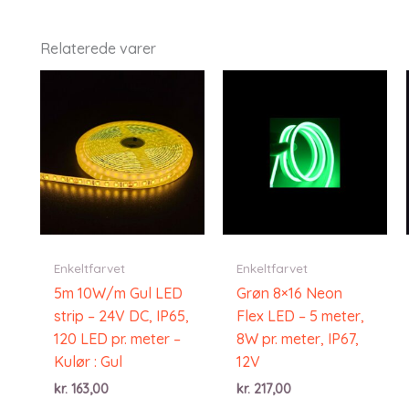
Relaterede varer
Enkeltfarvet
Enkeltfarvet
5m 10W/m Gul LED
Grøn 8×16 Neon
strip – 24V DC, IP65,
Flex LED – 5 meter,
120 LED pr. meter –
8W pr. meter, IP67,
Kulør : Gul
12V
kr.
163,00
kr.
217,00