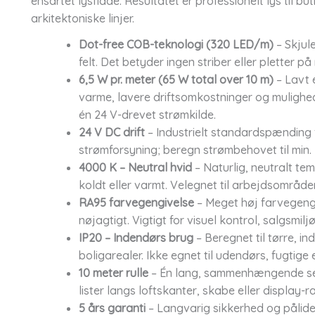
ensartet lysflade. Resultatet er professionelt lys til
arkitektoniske linjer.
Dot-free COB-teknologi (320 LED/m)
– Skjule
felt. Det betyder ingen striber eller pletter på
6,5 W pr. meter (65 W total over 10 m)
– Lavt e
varme, lavere driftsomkostninger og muligh
én 24 V-drevet strømkilde.
24 V DC drift
– Industrielt standardspænding f
strømforsyning; beregn strømbehovet til min.
4000 K – Neutral hvid
– Naturlig, neutralt te
koldt eller varmt. Velegnet til arbejdsområde
RA95 farvegengivelse
– Meget høj farvegengi
nøjagtigt. Vigtigt for visuel kontrol, salgsmi
IP20 – Indendørs brug
– Beregnet til tørre, i
boligarealer. Ikke egnet til udendørs, fugtige 
10 meter rulle
– Én lang, sammenhængende sekt
lister langs loftskanter, skabe eller display-
5 års garanti
– Langvarig sikkerhed og pålide