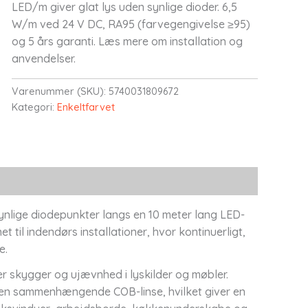
LED/m giver glat lys uden synlige dioder. 6,5
W/m ved 24 V DC, RA95 (farvegengivelse ≥95)
og 5 års garanti. Læs mere om installation og
anvendelser.
Varenummer (SKU):
5740031809672
Kategori:
Enkeltfarvet
synlige diodepunkter langs en 10 meter lang LED-
 til indendørs installationer, hvor kontinuerligt,
e.
er skygger og ujævnhed i lyskilder og møbler.
i en sammenhængende COB-linse, hvilket giver en