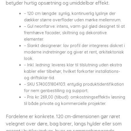
betyder hurtig opsætning og umiddelbar effekt.
– 120 cm længde: synlig, kontinuerlig lyslinje der
dækker større overflader uden mørke mellemrum.
– Gul neonfarve: intens, varm gul glød designet til at
fremhæve facader, skiltning og dekorative
elementer.
– Slankt designerør: lav profil der integreres diskret i
moderne indretninger og giver et rent, arkitektonisk
look.
– Inkl. ledning: leveres klar til tilslutning uden ekstra
kabler eller tilbehør, hvilket forkorter installations-
og driftsklar-tid.
– SKU 5740031804103: entydig produktidentifikation
for nem genbestilling og support.
– Pris kr. 269,00 (tilbud): omkostningseffektiv løsning
til både private og kommercielle projekter.
Fordelene er konkrete. 120 cm-dimensionen gør røret
velegnet over døre, bag barer, langs hylder eller som
accent i butiksvinduer, hvor en sammenhængende