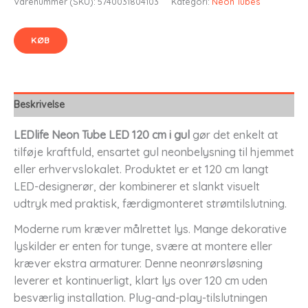
Varenummer (SKU):
5740031804103
Kategori:
Neon Tubes
KØB
Beskrivelse
LEDlife Neon Tube LED 120 cm i gul
gør det enkelt at
tilføje kraftfuld, ensartet gul neonbelysning til hjemmet
eller erhvervslokalet. Produktet er et 120 cm langt
LED-designerør, der kombinerer et slankt visuelt
udtryk med praktisk, færdigmonteret strømtilslutning.
Moderne rum kræver målrettet lys. Mange dekorative
lyskilder er enten for tunge, svære at montere eller
kræver ekstra armaturer. Denne neonrørsløsning
leverer et kontinuerligt, klart lys over 120 cm uden
besværlig installation. Plug-and-play-tilslutningen