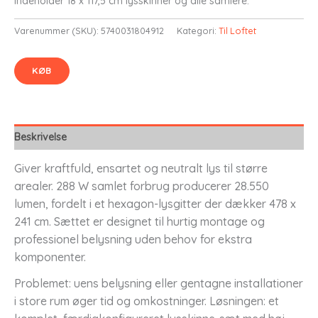
Indeholder 18 x 117,5 cm lysskinner og alle samlere.
Varenummer (SKU):
5740031804912
Kategori:
Til Loftet
KØB
Beskrivelse
Giver kraftfuld, ensartet og neutralt lys til større
arealer. 288 W samlet forbrug producerer 28.550
lumen, fordelt i et hexagon-lysgitter der dækker 478 x
241 cm. Sættet er designet til hurtig montage og
professionel belysning uden behov for ekstra
komponenter.
Problemet: uens belysning eller gentagne installationer
i store rum øger tid og omkostninger. Løsningen: et