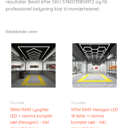
resultater. Bestil efter SKU 5740031804912 og få
professionel belysning klar til montørteamet.
Relaterede varer
Til Loftet
Til Loftet
384W RA95 Lysgitter
591W RA95 Hexagon LED
LED + ramme komplet
14 felter + ramme
sæt (Hexagon) – Inkl.
komplet sæt – Inkl.