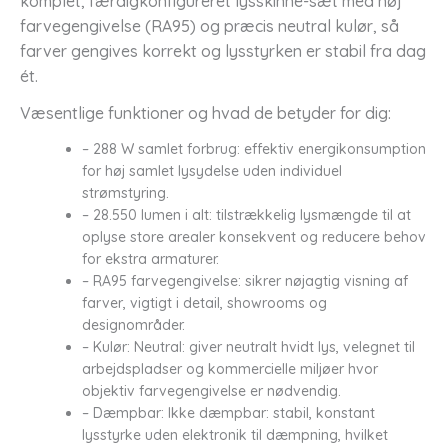
komplet, færdigkonfigureret lysskinne-sæt med høj
farvegengivelse (RA95) og præcis neutral kulør, så
farver gengives korrekt og lysstyrken er stabil fra dag
ét.
Væsentlige funktioner og hvad de betyder for dig:
– 288 W samlet forbrug: effektiv energikonsumption
for høj samlet lysydelse uden individuel
strømstyring.
– 28.550 lumen i alt: tilstrækkelig lysmængde til at
oplyse store arealer konsekvent og reducere behov
for ekstra armaturer.
– RA95 farvegengivelse: sikrer nøjagtig visning af
farver, vigtigt i detail, showrooms og
designområder.
– Kulør: Neutral: giver neutralt hvidt lys, velegnet til
arbejdspladser og kommercielle miljøer hvor
objektiv farvegengivelse er nødvendig.
– Dæmpbar: Ikke dæmpbar: stabil, konstant
lysstyrke uden elektronik til dæmpning, hvilket