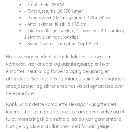
– Total effekt: 288 W.
– Total lysstyrke: 28.550 lumen.
– Dimensioner (dækningsareal): 478 x 241 cm.
– Antal skinner: 18 stk. à 117,5 cm.
– Tilbehør: 10 lige samlere, 6 L-samlere, 2 T-samlere,
2 strømtilslutninger, loftklips.
– Kulør: Neutral. Dæmpbar: Nej. RA: 95.
Brugsscenarier: ideel til butikslokaler, showroom,
kontorer, værksteder og udstillingsarealer hvor
ensartet, neutral og farvenøjagtig belysning er
afgørende. Sættets hexagonlayout mindsker skygger i
arbejdszoner og sikrer ensartet visuel opfattelse over
hele området.
Konklusion: dette komplette Hexagon-lysgittersæt
leverer stor lysmængde, præcis farvegengivelse og et
fuldt monteringsklart indhold, så du kan gennemføre
hurtige og sikre installationer med forudsigelige