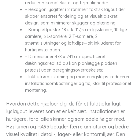
reducerer kompleksitet og fejlmuligheder.
– Hexagon lysgitter i 2 rammer: taktisk layout der
skaber ensartet fordeling og et visuelt diskret
design, som minimerer skygger og blænding.
– Komplettpakke: 18 stk. 117,5 cm lysskinner, 10 lige
samlere, 6 L-samlere, 2 T-samlere, 2
strømtilslutninger og loftklips—alt inkluderet for
hurtig installation.
– Dimensioner 478 x 241 cm: specificeret
dækningsareal så du kan planlægge pladsen
præcist uden beregningsoverraskelser.
– Inkl. strømtilslutning og monteringsklips: reducerer
installationsomkostninger og tid, klar til professionel
montering.
Hvordan dette hjælper dig: du får et fuldt planlagt
lyslayout leveret som et enkelt sæt. Installationen er
hurtigere, fordi alle skinner og samledele følger med.
Høj lumen og RA95 betyder færre armaturer og bedre
visuel kvalitet i detail-, lager- eller kontormiljøer. Den