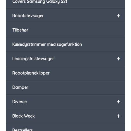
Covers Samsung Galaxy S21
+
Robotstøvsuger
Tilbehør
Kæledyrstrimmer med sugefunktion
+
Ledningsfri støvsuger
Robotplæneklipper
Damper
+
Diverse
+
Black Week
Bestsellers