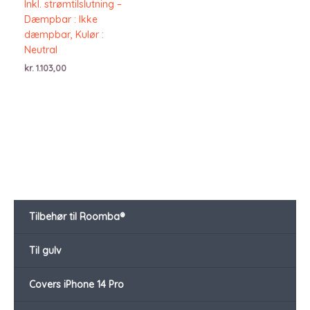
Inkl. strømtilslutning –
Dæmpbar : Ikke
dæmpbar, Kulør :
Neutral
kr.
1.103,00
Tilbehør til Roomba®
Til gulv
Covers iPhone 14 Pro