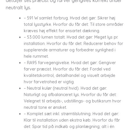
detaljer ses præcist og farver gengives korrekt under
neutralt lys.
– 591 W samlet forbrug. Hvad det gør: Sikrer høj
total lysstyrke. Hvorfor du får det: Til store områder
kræves høj effekt for ensartet dækning.
– 53.000 lumen totalt. Hvad det gør: Meget lys pr.
installation. Hvorfor du får det: Reducerer behov for
supplerende armaturer og forbedrer synlighed i
hele rummet.
– RA95 farvegengivelse. Hvad det gør: Gengiver
farver præcist. Hvorfor du får det: Fordel ved
kvalitetskontrol, detailhandel og visuelt arbejde
hvor farvetrohed er vigtig.
– Neutral kulør (neutral hvid). Hvad det gør:
Naturligt og afbalanceret lys. Hvorfor du får det:
Velegnet til arbejds-, udstillings- og butiksrum hvor
neutral tone er ønsket.
– Komplet sæt inkl. strømtilslutning. Hvad det gør:
Klar til installation uden ekstra køb. Hvorfor du får
det: Spar tid på indkøb og planlægning; alt i én