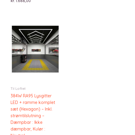
kr.
1.688,00
Til Loftet
384W RA95 Lysgitter
LED + ramme komplet
sæt (Hexagon) – Inkl.
strømtilslutning –
Dæmpbar : Ikke
dæmpbar, Kulør :