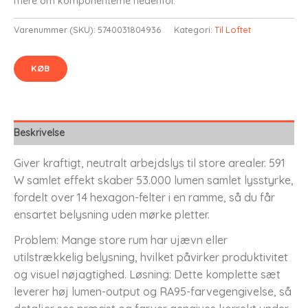
mere om komponenterne nedenfor.
Varenummer (SKU):
5740031804936
Kategori:
Til Loftet
KØB
Beskrivelse
Giver kraftigt, neutralt arbejdslys til store arealer. 591
W samlet effekt skaber 53.000 lumen samlet lysstyrke,
fordelt over 14 hexagon-felter i en ramme, så du får
ensartet belysning uden mørke pletter.
Problem: Mange store rum har ujævn eller
utilstrækkelig belysning, hvilket påvirker produktivitet
og visuel nøjagtighed. Løsning: Dette komplette sæt
leverer høj lumen-output og RA95-farvegengivelse, så