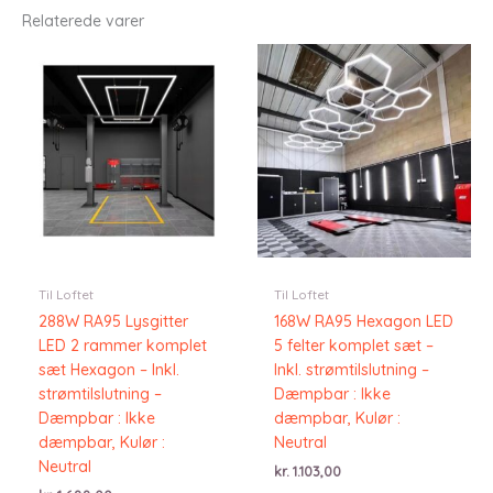
Relaterede varer
Til Loftet
Til Loftet
288W RA95 Lysgitter
168W RA95 Hexagon LED
LED 2 rammer komplet
5 felter komplet sæt –
sæt Hexagon – Inkl.
Inkl. strømtilslutning –
strømtilslutning –
Dæmpbar : Ikke
Dæmpbar : Ikke
dæmpbar, Kulør :
dæmpbar, Kulør :
Neutral
Neutral
kr.
1.103,00