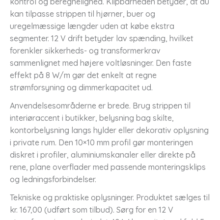
kontrol og beregnelighed. Klipbarheden betyder, at du
kan tilpasse strippen til hjørner, buer og
uregelmæssige længder uden at købe ekstra
segmenter. 12 V drift betyder lav spænding, hvilket
forenkler sikkerheds- og transformerkrav
sammenlignet med højere voltløsninger. Den faste
effekt på 8 W/m gør det enkelt at regne
strømforsyning og dimmerkapacitet ud.
Anvendelsesområderne er brede. Brug strippen til
interiøraccent i butikker, belysning bag skilte,
kontorbelysning langs hylder eller dekorativ oplysning
i private rum. Den 10×10 mm profil gør monteringen
diskret i profiler, aluminiumskanaler eller direkte på
rene, plane overflader med passende monteringsklips
og ledningsforbindelser.
Tekniske og praktiske oplysninger. Produktet sælges til
kr. 167,00 (udført som tilbud). Sørg for en 12 V