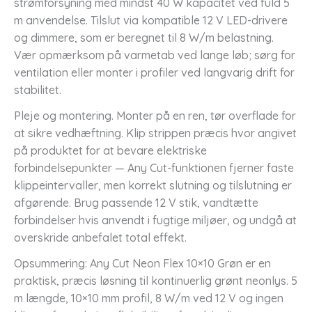
strømforsyning med mindst 40 W kapacitet ved fuld 5
m anvendelse. Tilslut via kompatible 12 V LED-drivere
og dimmere, som er beregnet til 8 W/m belastning.
Vær opmærksom på varmetab ved lange løb; sørg for
ventilation eller monter i profiler ved langvarig drift for
stabilitet.
Pleje og montering. Monter på en ren, tør overflade for
at sikre vedhæftning. Klip strippen præcis hvor angivet
på produktet for at bevare elektriske
forbindelsepunkter — Any Cut-funktionen fjerner faste
klippeintervaller, men korrekt slutning og tilslutning er
afgørende. Brug passende 12 V stik, vandtætte
forbindelser hvis anvendt i fugtige miljøer, og undgå at
overskride anbefalet total effekt.
Opsummering: Any Cut Neon Flex 10×10 Grøn er en
praktisk, præcis løsning til kontinuerlig grønt neonlys. 5
m længde, 10×10 mm profil, 8 W/m ved 12 V og ingen