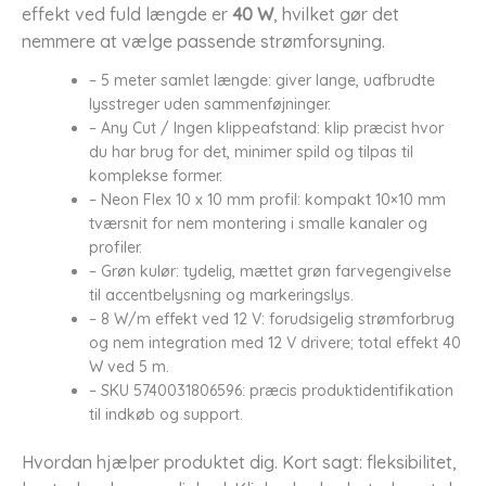
effekt ved fuld længde er
40 W
, hvilket gør det
nemmere at vælge passende strømforsyning.
– 5 meter samlet længde: giver lange, uafbrudte
lysstreger uden sammenføjninger.
– Any Cut / Ingen klippeafstand: klip præcist hvor
du har brug for det, minimer spild og tilpas til
komplekse former.
– Neon Flex 10 x 10 mm profil: kompakt 10×10 mm
tværsnit for nem montering i smalle kanaler og
profiler.
– Grøn kulør: tydelig, mættet grøn farvegengivelse
til accentbelysning og markeringslys.
– 8 W/m effekt ved 12 V: forudsigelig strømforbrug
og nem integration med 12 V drivere; total effekt 40
W ved 5 m.
– SKU 5740031806596: præcis produktidentifikation
til indkøb og support.
Hvordan hjælper produktet dig. Kort sagt: fleksibilitet,