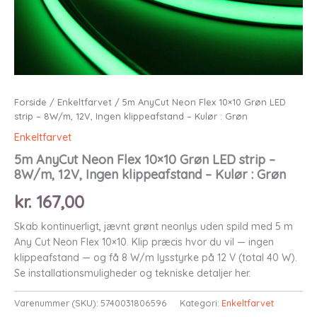
Forside
/
Enkeltfarvet
/ 5m AnyCut Neon Flex 10×10 Grøn LED
strip – 8W/m, 12V, Ingen klippeafstand – Kulør : Grøn
Enkeltfarvet
5m AnyCut Neon Flex 10×10 Grøn LED strip –
8W/m, 12V, Ingen klippeafstand – Kulør : Grøn
kr.
167,00
Skab kontinuerligt, jævnt grønt neonlys uden spild med 5 m
Any Cut Neon Flex 10×10. Klip præcis hvor du vil — ingen
klippeafstand — og få 8 W/m lysstyrke på 12 V (total 40 W).
Se installationsmuligheder og tekniske detaljer her.
Varenummer (SKU):
5740031806596
Kategori:
Enkeltfarvet