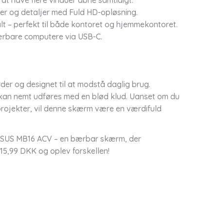
 at have flere vinduer åbne samtidigt.
eder og detaljer med Fuld HD-opløsning.
 – perfekt til både kontoret og hjemmekontoret.
bærbare computere via USB-C.
der og designet til at modstå daglig brug.
kan nemt udføres med en blød klud. Uanset om du
e projekter, vil denne skærm være en værdifuld
ed ASUS MB16 ACV – en bærbar skærm, der
1515,99 DKK og oplev forskellen!