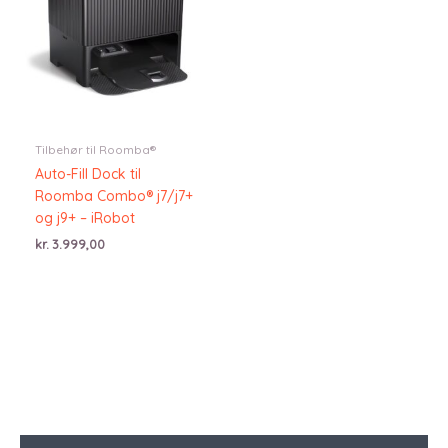
Tilbehør til Roomba®
Auto-Fill Dock til
Roomba Combo® j7/j7+
og j9+ – iRobot
kr.
3.999,00