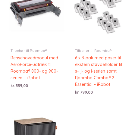
Tilbehør til Roomba®
Tilbehør til Roomba®
Rensehovedmodul med
6 x 3-pak med poser til
AeroForce-udtræk til
ekstern støvbeholder til
Roomba® 800- og 900-
s-, j- og i-serien samt
serien – iRobot
Roomba Combo® 2
Essential – iRobot
kr.
359,00
kr.
799,00