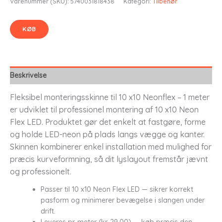
Varenummer (SKU):
5740031818438
Kategori:
Tilbehør
KØB
Beskrivelse
Fleksibel monteringsskinne til 10 x10 Neonflex – 1 meter
er udviklet til professionel montering af 10 x10 Neon
Flex LED. Produktet gør det enkelt at fastgøre, forme
og holde LED-neon på plads langs vægge og kanter.
Skinnen kombinerer enkel installation med mulighed for
præcis kurveformning, så dit lyslayout fremstår jævnt
og professionelt.
Passer til 10 x10 Neon Flex LED — sikrer korrekt
pasform og minimerer bevægelse i slangen under
drift.
Leveres pr. meter (kr. 29,00) — køb præcis den