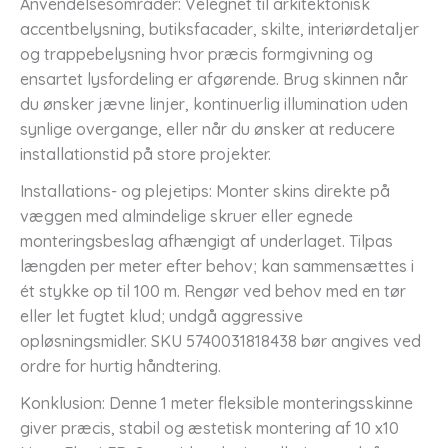
Anvendelsesområder: Velegnet til arkitektonisk
accentbelysning, butiksfacader, skilte, interiørdetaljer
og trappebelysning hvor præcis formgivning og
ensartet lysfordeling er afgørende. Brug skinnen når
du ønsker jævne linjer, kontinuerlig illumination uden
synlige overgange, eller når du ønsker at reducere
installationstid på store projekter.
Installations- og plejetips: Monter skins direkte på
væggen med almindelige skruer eller egnede
monteringsbeslag afhængigt af underlaget. Tilpas
længden per meter efter behov; kan sammensættes i
ét stykke op til 100 m. Rengør ved behov med en tør
eller let fugtet klud; undgå aggressive
opløsningsmidler. SKU 5740031818438 bør angives ved
ordre for hurtig håndtering.
Konklusion: Denne 1 meter fleksible monteringsskinne
giver præcis, stabil og æstetisk montering af 10 x10