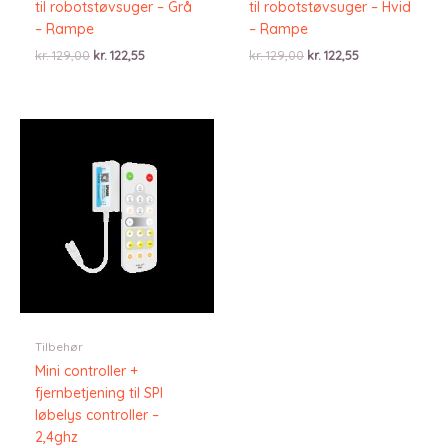
til robotstøvsuger – Grå
til robotstøvsuger – Hvid
– Rampe
– Rampe
Den
Den
Den
Den
kr.
129,00
kr.
122,55
kr.
129,00
kr.
122,55
oprindelige
aktuelle
oprindelige
aktuelle
pris
pris
pris
pris
var:
er:
var:
er:
kr. 129,00.
kr. 122,55.
kr. 129,00.
kr. 122,55.
Tilbehør
Mini controller +
fjernbetjening til SPI
løbelys controller –
2,4ghz