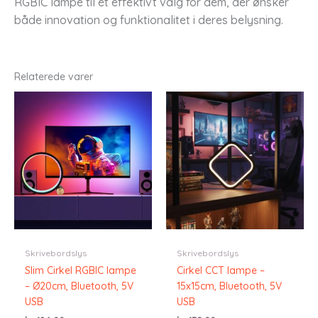
RGBIC lampe til et effektivt valg for dem, der ønsker
både innovation og funktionalitet i deres belysning.
Relaterede varer
Skrivebordslys
Skrivebordslys
Slim Cirkel RGBIC lampe
Cirkel CCT lampe –
– Ø20cm, Bluetooth, 5V
15x15cm, Bluetooth, 5V
USB
USB