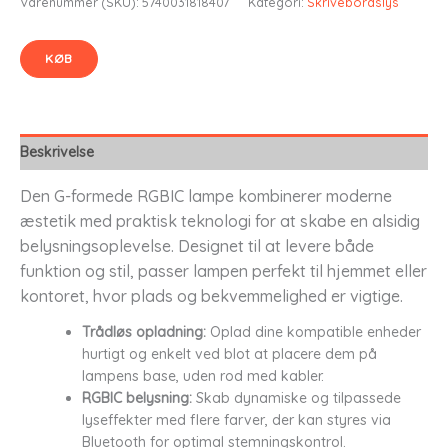
Varenummer (SKU):
5740031818407
Kategori:
Skrivebordslys
KØB
Beskrivelse
Den G-formede RGBIC lampe kombinerer moderne
æstetik med praktisk teknologi for at skabe en alsidig
belysningsoplevelse. Designet til at levere både
funktion og stil, passer lampen perfekt til hjemmet eller
kontoret, hvor plads og bekvemmelighed er vigtige.
Trådløs opladning:
Oplad dine kompatible enheder
hurtigt og enkelt ved blot at placere dem på
lampens base, uden rod med kabler.
RGBIC belysning:
Skab dynamiske og tilpassede
lyseffekter med flere farver, der kan styres via
Bluetooth for optimal stemningskontrol.