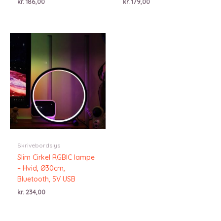
kr.
186,00
kr.
179,00
Skrivebordslys
Slim Cirkel RGBIC lampe
– Hvid, Ø30cm,
Bluetooth, 5V USB
kr.
234,00