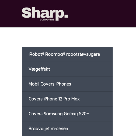
Gå
til
indholdet
iRobot® Roomba® robotstøvsugere
Vægeffekt
Mobil Covers iPhones
Covers iPhone 12 Pro Max
Covers Samsung Galaxy S20+
Braava jet m-serien