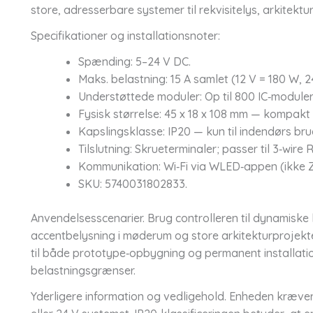
store, adresserbare systemer til rekvisitelys, arkitekt
Specifikationer og installationsnoter:
Spænding: 5–24 V DC.
Maks. belastning: 15 A samlet (12 V = 180 W, 2
Understøttede moduler: Op til 800 IC‑moduler
Fysisk størrelse: 45 x 18 x 108 mm — kompakt d
Kapslingsklasse: IP20 — kun til indendørs bru
Tilslutning: Skrueterminaler; passer til 3‑wire 
Kommunikation: Wi‑Fi via WLED‑appen (ikke Z
SKU: 5740031802833.
Anvendelsesscenarier. Brug controlleren til dynamiske l
accentbelysning i møderum og store arkitekturprojekt
til både prototype‑opbygning og permanent installatio
belastningsgrænser.
Yderligere information og vedligehold. Enheden kræver