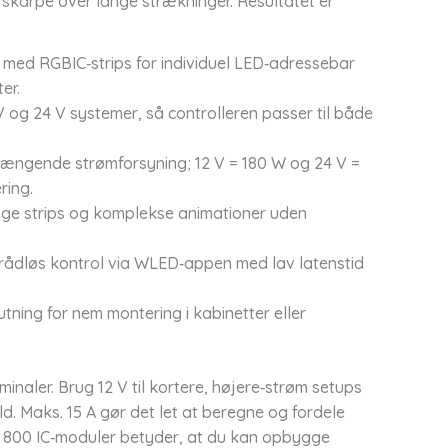
 skarpe over lange strækninger. Resultatet er
 med RGBIC‑strips for individuel LED‑adressebar
er.
 og 24 V systemer, så controlleren passer til både
hængende strømforsyning; 12 V = 180 W og 24 V =
ring.
ange strips og komplekse animationer uden
 trådløs kontrol via WLED‑appen med lav latenstid
utning for nem montering i kabinetter eller
minaler. Brug 12 V til kortere, højere‑strøm setups
d. Maks. 15 A gør det let at beregne og fordele
il 800 IC‑moduler betyder, at du kan opbygge