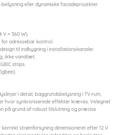
ur‑belysning eller dynamiske facadeprojekter.
4 V = 360 W).
 for adressebar kontrol.
esign til indbygning i installationskanaler.
g, ikke vandtæt.
RGBIC strips.
igbee).
yslinjer i detail, baggrundsbelysning i TV‑rum,
er hvor synkroniserede effekter kræves. Velegnet
n på grund af robust tilslutning og præcise
 korrekt strømforsyning dimensioneret efter 12 V