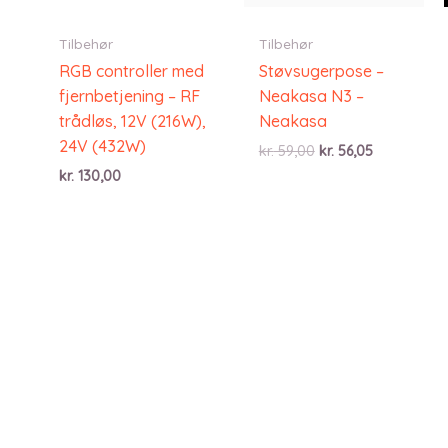
Tilbehør
Tilbehør
RGB controller med
Støvsugerpose –
fjernbetjening – RF
Neakasa N3 –
trådløs, 12V (216W),
Neakasa
24V (432W)
Den
Den
kr.
59,00
kr.
56,05
oprindelige
aktuelle
kr.
130,00
pris
pris
var:
er:
kr. 59,00.
kr. 56,05.