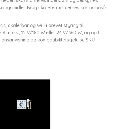
t enheden skal monteres indendørs og beskyttes
ingsmidler. Brug skrueterminalernes korrosionsfri
s, skalerbar og Wi‑Fi‑drevet styring til
 A maks., 12 V/180 W eller 24 V/360 W, og op til
ationsanvisning og kompatibilitetstjek, se SKU