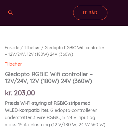
Søg
IT RÅD
Forside
/
Tilbehør
/ Gledopto RGBIC Wifi controller
– 12V/24V, 12V (180W) 24V (360W)
Tilbehør
Gledopto RGBIC Wifi controller –
12V/24V, 12V (180W) 24V (360W)
kr.
203,00
Præcis Wi‑Fi-styring af RGBIC‑strips med
WLED‑kompatibilitet.
Gledopto‑controlleren
understøtter 3‑wire RGBIC, 5–24 V input og
maks. 15 A belastning (12 V/180 W, 24 V/360 W).