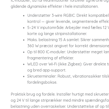
IC‑moduler, så farveanimationer forbliver synkrone og
glidende dynamiske effekter i hele installationen.
Understøtter 3‑wire RGBIC: Direkt kompatibel
kontrol — giver levende, segmenterede effekt
5–24 V inputområde: Arbejder med fælles 12 V
korte og lange stripinstallationer.
Maks. belastning 15 A samlet: Sikrer sammen
360 W præcist angivet for korrekt dimensione
Op til 800 IC‑moduler: Understøtter meget l
fragmentering af effekter.
WLED over Wi‑Fi (ikke Zigbee): Giver direkte
og bred app‑support.
Skrueterminaler: Robust, vibrationssikker tilsl
fordelingsbokse.
Praktisk brug og fordele. Installer hurtigt med skrueter
og 24 V til lange striprækker med mindre spændingsfal
belastning uden overraskelser. Understøttelse af op t