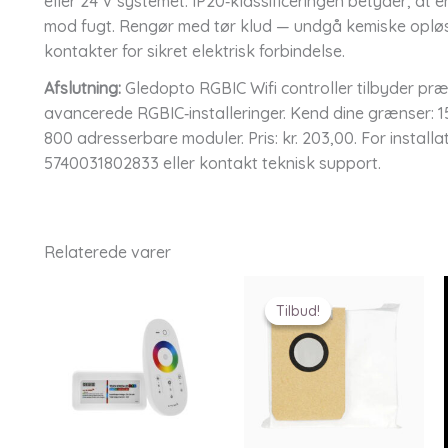
eller 24 V systemet. IP20‑klassificeringen betyder, a
mod fugt. Rengør med tør klud — undgå kemiske opløsn
kontakter for sikret elektrisk forbindelse.
Afslutning:
Gledopto RGBIC Wifi controller tilbyder præci
avancerede RGBIC‑installeringer. Kend dine grænser: 15
800 adresserbare moduler. Pris: kr. 203,00. For install
5740031802833 eller kontakt teknisk support.
Relaterede varer
Tilbud!
Tilbud!