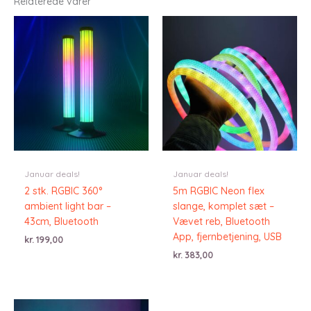
Relaterede varer
Januar deals!
Januar deals!
2 stk. RGBIC 360°
5m RGBIC Neon flex
ambient light bar –
slange, komplet sæt –
43cm, Bluetooth
Vævet reb, Bluetooth
App, fjernbetjening, USB
kr.
199,00
kr.
383,00