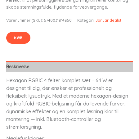
Perfekt til at personliggøre stue, gamingrum eller kontor og
skabe stemningsfulde, flydende farveovergange.
Varenummer (SKU):
5740031814850
Kategori:
Januar deals!
KØB
Beskrivelse
Hexagon RGBIC 4 felter komplet sæt – 64 W er
designet til dig, der ønsker et professionelt og
fleksibelt lysudtryk. Med et moderne hexagon-design
og kraftfuld RGBIC-belysning får du levende farver,
dynamiske effekter og en komplet løsning klar til
montering — inkl. Bluetooth-controller og
strømforsyning.
Nøglefunktioner: