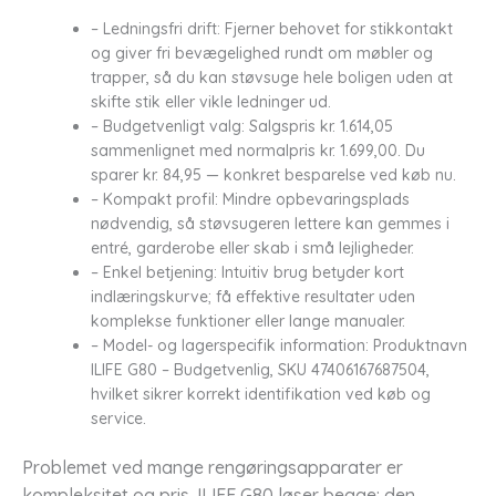
– Ledningsfri drift: Fjerner behovet for stikkontakt
og giver fri bevægelighed rundt om møbler og
trapper, så du kan støvsuge hele boligen uden at
skifte stik eller vikle ledninger ud.
– Budgetvenligt valg: Salgspris kr. 1.614,05
sammenlignet med normalpris kr. 1.699,00. Du
sparer kr. 84,95 — konkret besparelse ved køb nu.
– Kompakt profil: Mindre opbevaringsplads
nødvendig, så støvsugeren lettere kan gemmes i
entré, garderobe eller skab i små lejligheder.
– Enkel betjening: Intuitiv brug betyder kort
indlæringskurve; få effektive resultater uden
komplekse funktioner eller lange manualer.
– Model- og lagerspecifik information: Produktnavn
ILIFE G80 – Budgetvenlig, SKU 47406167687504,
hvilket sikrer korrekt identifikation ved køb og
service.
Problemet ved mange rengøringsapparater er
kompleksitet og pris. ILIFE G80 løser begge: den