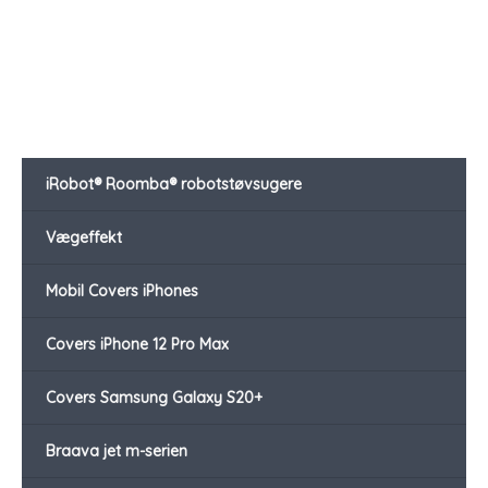
var:
er:
kr. 2.499,00.
kr. 1.799,00.
iRobot® Roomba® robotstøvsugere
Vægeffekt
Mobil Covers iPhones
Covers iPhone 12 Pro Max
Covers Samsung Galaxy S20+
Braava jet m-serien