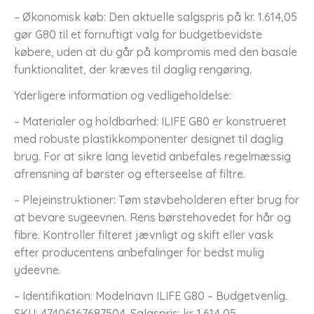
– Økonomisk køb: Den aktuelle salgspris på kr. 1.614,05
gør G80 til et fornuftigt valg for budgetbevidste
købere, uden at du går på kompromis med den basale
funktionalitet, der kræves til daglig rengøring.
Yderligere information og vedligeholdelse:
– Materialer og holdbarhed: ILIFE G80 er konstrueret
med robuste plastikkomponenter designet til daglig
brug. For at sikre lang levetid anbefales regelmæssig
afrensning af børster og efterseelse af filtre.
– Plejeinstruktioner: Tøm støvbeholderen efter brug for
at bevare sugeevnen. Rens børstehovedet for hår og
fibre. Kontroller filteret jævnligt og skift eller vask
efter producentens anbefalinger for bedst mulig
ydeevne.
– Identifikation: Modelnavn ILIFE G80 – Budgetvenlig.
SKU: 47406167687504. Salgspris: kr. 1.614,05.