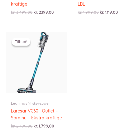
kraftige
LBL
Den
Den
Den
Den
kr.
3.499,00
kr.
2.199,00
kr.
1.999,00
kr.
1.119,00
oprindelige
aktuelle
oprindelige
aktuelle
pris
pris
pris
pris
var:
er:
var:
er:
kr. 3.499,00.
kr. 2.199,00.
kr. 1.999,00.
kr. 1.119,00.
Tilbud!
Tilbud!
Ledningsfri støvsuger
Laresar VC60 | Outlet –
Som ny – Ekstra kraftige
Den
Den
kr.
2.499,00
kr.
1.799,00
oprindelige
aktuelle
pris
pris