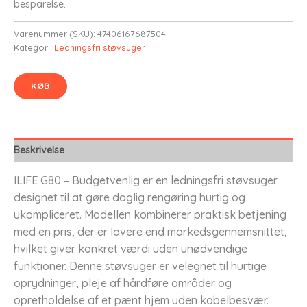
besparelse.
kr. 1.699,00.
kr. 1.614,05.
Varenummer (SKU):
47406167687504
Kategori:
Ledningsfri støvsuger
KØB
Beskrivelse
ILIFE G80 – Budgetvenlig er en ledningsfri støvsuger
designet til at gøre daglig rengøring hurtig og
ukompliceret. Modellen kombinerer praktisk betjening
med en pris, der er lavere end markedsgennemsnittet,
hvilket giver konkret værdi uden unødvendige
funktioner. Denne støvsuger er velegnet til hurtige
oprydninger, pleje af hårdføre områder og
opretholdelse af et pænt hjem uden kabelbesvær.