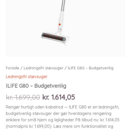
Forside
/
Ledningsfri støvsuger
/ ILIFE G80 – Budgetvenlig
Ledningsfri støvsuger
ILIFE G80 – Budgetvenlig
Den
Den
kr.
1.699,00
kr.
1.614,05
oprindelige
aktuelle
Rengør hurtigt uden kabelrod — ILIFE G80 er en ledningsfri,
budgetvenlig støvsuger der gør hverdagens rengøring
pris
pris
enklere for små hjem og lejligheder. På tilbud nu: kr. 1.614,05
(normalpris kr. 1.699,00). Læs mere om funktionalitet og
var:
er: