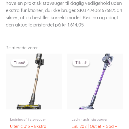
have en praktisk støvsuger til daglig vedligehold uden
ekstra funktioner, du ikke bruger. SKU 47406167687504
sikrer, at du bestiller korrekt model. Køb nu og udnyt
den aktuelle prisfordel på kr. 1.614,05.
Relaterede varer
Tilbud!
Tilbud!
Tilbud!
Tilbud!
Ledningsfri støvsuger
Ledningsfri støvsuger
Ultenic U15 – Ekstra
LBL 202 | Outlet – God –