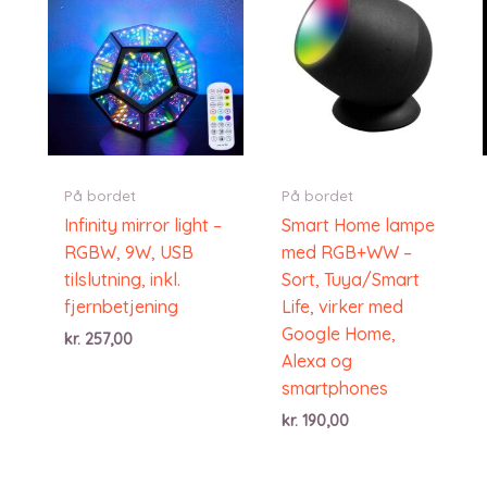
På bordet
På bordet
Infinity mirror light –
Smart Home lampe
RGBW, 9W, USB
med RGB+WW –
tilslutning, inkl.
Sort, Tuya/Smart
fjernbetjening
Life, virker med
Google Home,
kr.
257,00
Alexa og
smartphones
kr.
190,00