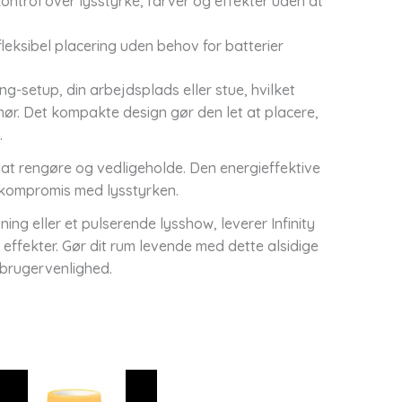
kontrol over lysstyrke, farver og effekter uden at
fleksibel placering uden behov for batterier
ng-setup, din arbejdsplads eller stue, hvilket
ør. Det kompakte design gør den let at placere,
.
 at rengøre og vedligeholde. Den energieffektive
 kompromis med lysstyrken.
g eller et pulserende lysshow, leverer Infinity
 effekter. Gør dit rum levende med dette alsidige
 brugervenlighed.