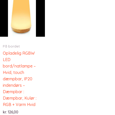
På bordet
Opladelig RGBW
LED
bord/natlampe –
Hvid, touch
dæmpbar, IP20
indendørs –
Dæmpbar :
Dæmpbar, Kulør :
RGB + Varm Hvid
kr.
126,00