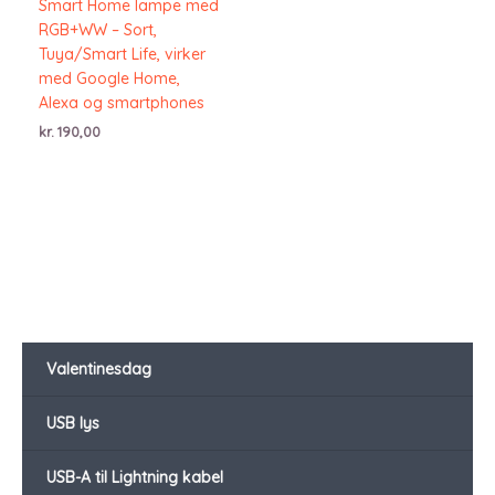
Smart Home lampe med
RGB+WW – Sort,
Tuya/Smart Life, virker
med Google Home,
Alexa og smartphones
kr.
190,00
Valentinesdag
USB lys
USB-A til Lightning kabel