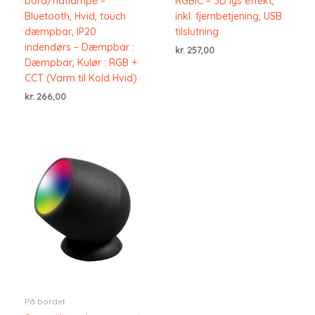
bord/natlampe –
RGBIC – 3D lys effekt,
Bluetooth, Hvid, touch
inkl. fjernbetjening, USB
dæmpbar, IP20
tilslutning
indendørs – Dæmpbar :
kr.
257,00
Dæmpbar, Kulør : RGB +
CCT (Varm til Kold Hvid)
kr.
266,00
På bordet