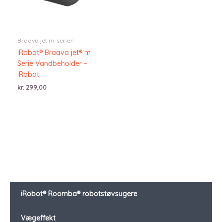
Braava jet m-serien
iRobot® Braava jet® m
Serie Vandbeholder –
iRobot
kr.
299,00
iRobot® Roomba® robotstøvsugere
Vægeffekt