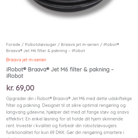
Forside
/
Robotstøvsuger
/
Braava jet m-serien
/ iRobot®
Braava® Jet M6 filter & pakning – iRobot
Braava jet m-serien
iRobot® Braava® Jet M6 filter & pakning –
iRobot
kr.
69,00
Opgrader din i Robot® Braava® Jet M6 med dette udskiftelige
filter og pakning. Designet til at sikre optimal rengøring og
langvarig ydeevne, hjælper det med at fange støv og snavs
effektivt. En enkel løsning for at holde dit hjem skinnende
rent. Investér i kvalitet og forbedr din robotstøvsugers
funktionalitet for kun 69 DKK. Gør din rengøring smartere i