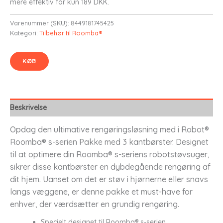
mere effektiv for kun 189 DKK.
Varenummer (SKU):
8449181745425
Kategori:
Tilbehør til Roomba®
KØB
Beskrivelse
Opdag den ultimative rengøringsløsning med i Robot®
Roomba® s-serien Pakke med 3 kantbørster. Designet
til at optimere din Roomba® s-seriens robotstøvsuger,
sikrer disse kantbørster en dybdegående rengøring af
dit hjem. Uanset om det er støv i hjørnerne eller snavs
langs væggene, er denne pakke et must-have for
enhver, der værdsætter en grundig rengøring.
Specielt designet til Roomba® s-serien