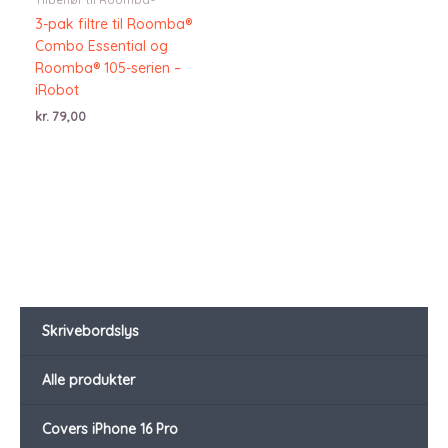
3-pak filtre til Roomba®
Combo Essential og
Roomba® 105-serien –
iRobot
kr.
79,00
Skrivebordslys
Alle produkter
Covers iPhone 16 Pro