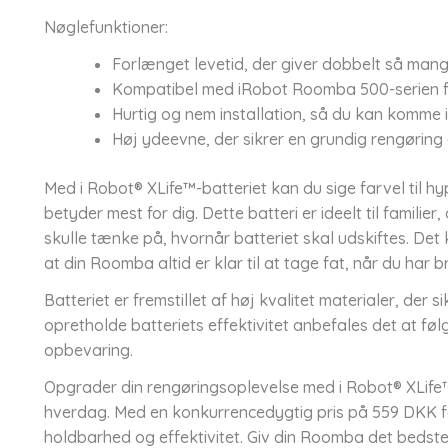
Nøglefunktioner:
Forlænget levetid, der giver dobbelt så mang
Kompatibel med iRobot Roomba 500-serien for
Hurtig og nem installation, så du kan komme 
Høj ydeevne, der sikrer en grundig rengøring 
Med i Robot® XLife™-batteriet kan du sige farvel til hypp
betyder mest for dig. Dette batteri er ideelt til familie
skulle tænke på, hvornår batteriet skal udskiftes. Det
at din Roomba altid er klar til at tage fat, når du har b
Batteriet er fremstillet af høj kvalitet materialer, der
opretholde batteriets effektivitet anbefales det at føl
opbevaring.
Opgrader din rengøringsoplevelse med i Robot® XLife™
hverdag. Med en konkurrencedygtig pris på 559 DKK få
holdbarhed og effektivitet. Giv din Roomba det bedste