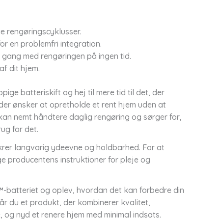
e rengøringscyklusser.
 en problemfri integration.
i gang med rengøringen på ingen tid.
af dit hjem.
ige batteriskift og hej til mere tid til det, der
r, der ønsker at opretholde et rent hjem uden at
 kan nemt håndtere daglig rengøring og sørger for,
rug for det.
 sikrer langvarig ydeevne og holdbarhed. For at
ge producentens instruktioner for pleje og
-batteriet og oplev, hvordan det kan forbedre din
r du et produkt, der kombinerer kvalitet,
, og nyd et renere hjem med minimal indsats.