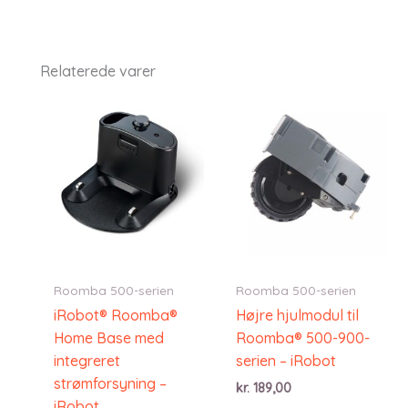
Relaterede varer
Roomba 500-serien
Roomba 500-serien
iRobot® Roomba®
Højre hjulmodul til
Home Base med
Roomba® 500-900-
integreret
serien – iRobot
strømforsyning –
kr.
189,00
iRobot