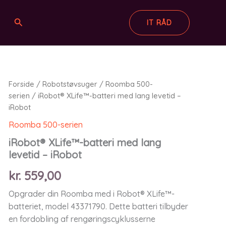
Søg
IT RÅD
Forside
/
Robotstøvsuger
/
Roomba 500-
serien
/ iRobot® XLife™-batteri med lang levetid –
iRobot
Roomba 500-serien
iRobot® XLife™-batteri med lang
levetid – iRobot
kr.
559,00
Opgrader din Roomba med i Robot® XLife™-
batteriet, model 43371790. Dette batteri tilbyder
en fordobling af rengøringscyklusserne