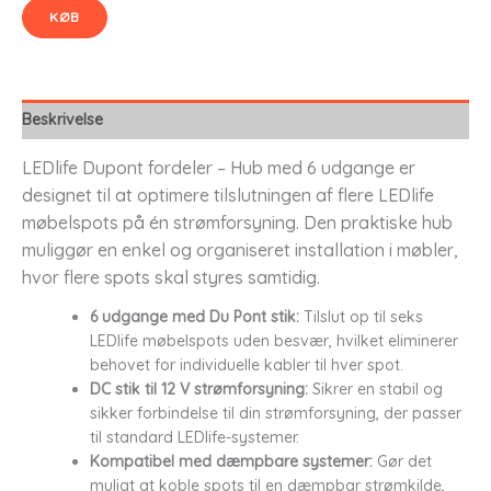
KØB
Beskrivelse
LEDlife Dupont fordeler – Hub med 6 udgange er
designet til at optimere tilslutningen af flere LEDlife
møbelspots på én strømforsyning. Den praktiske hub
muliggør en enkel og organiseret installation i møbler,
hvor flere spots skal styres samtidig.
6 udgange med Du Pont stik:
Tilslut op til seks
LEDlife møbelspots uden besvær, hvilket eliminerer
behovet for individuelle kabler til hver spot.
DC stik til 12 V strømforsyning:
Sikrer en stabil og
sikker forbindelse til din strømforsyning, der passer
til standard LEDlife-systemer.
Kompatibel med dæmpbare systemer:
Gør det
muligt at koble spots til en dæmpbar strømkilde,