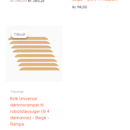
Den
Den
kr.
295,00
kr.
280,25
oprindelige
aktuelle
kr.
114,00
pris
pris
var:
er:
kr. 295,00.
kr. 280,25.
Tilbud!
Tilbud!
Tilbehør
8stk Universal
dørtrinsramper til
robotstøvsuger (til 4
dørkarme) – Beige –
Rampe