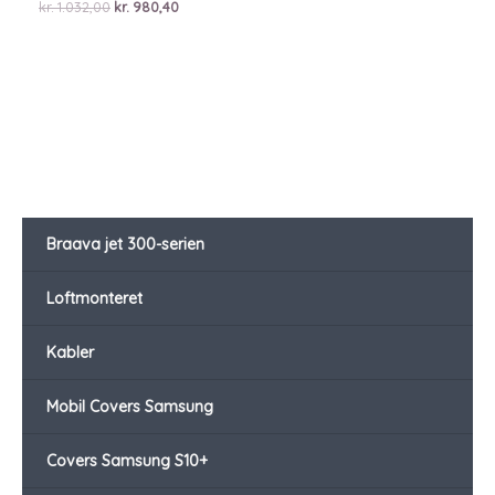
Den
Den
kr.
1.032,00
kr.
980,40
oprindelige
aktuelle
pris
pris
var:
er:
kr. 1.032,00.
kr. 980,40.
Braava jet 300-serien
Loftmonteret
Kabler
Mobil Covers Samsung
Covers Samsung S10+