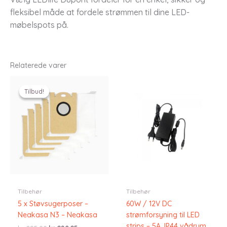
fleksibel måde at fordele strømmen til dine LED-
møbelspots på.
Relaterede varer
Tilbud!
Tilbud!
Tilbehør
Tilbehør
5 x Støvsugerposer –
60W / 12V DC
Neakasa N3 – Neakasa
strømforsyning til LED
strips – 5A, IP44 vådrum