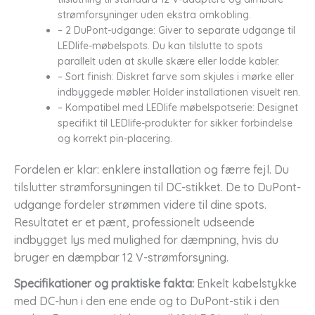
strømforsyninger uden ekstra omkobling.
– 2 DuPont-udgange: Giver to separate udgange til
LEDlife-møbelspots. Du kan tilslutte to spots
parallelt uden at skulle skære eller lodde kabler.
– Sort finish: Diskret farve som skjules i mørke eller
indbyggede møbler. Holder installationen visuelt ren.
– Kompatibel med LEDlife møbelspotserie: Designet
specifikt til LEDlife-produkter for sikker forbindelse
og korrekt pin-placering.
Fordelen er klar: enklere installation og færre fejl. Du
tilslutter strømforsyningen til DC-stikket. De to DuPont-
udgange fordeler strømmen videre til dine spots.
Resultatet er et pænt, professionelt udseende
indbygget lys med mulighed for dæmpning, hvis du
bruger en dæmpbar 12 V-strømforsyning.
Specifikationer og praktiske fakta:
Enkelt kabelstykke
med DC-hun i den ene ende og to DuPont-stik i den