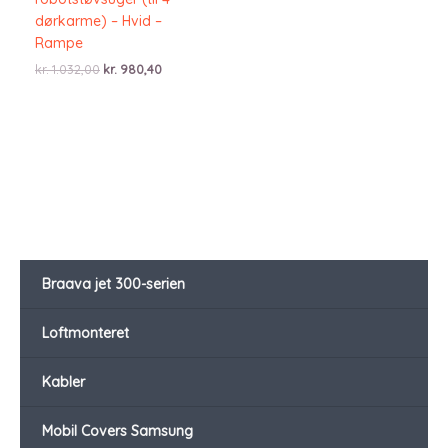
dørkarme) – Hvid –
Rampe
Den
Den
kr.
1.032,00
kr.
980,40
oprindelige
aktuelle
pris
pris
var:
er:
kr. 1.032,00.
kr. 980,40.
Braava jet 300-serien
Loftmonteret
Kabler
Mobil Covers Samsung