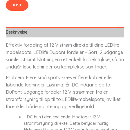
KØB
Beskrivelse
Effektiv fordeling af 12 V strøm direkte til dine LEDlife
møbelspots. LEDlife Dupont fordeler – Sort, 2 udgange
samler strømtilslutningen i ét enkelt kabelstykke, så du
undgår løse ledninger og komplekse samlinger.
Problem: Flere små spots kræver flere kabler eller
løbende lodninger. Løsning: Én DC-indgang og to
DuPont-udgange fordeler 12 V-strømmen fra én
strømforsyning til op til to LEDlife-møbelspots, hvilket
forenkler både montering og vedligehold.
– DC-hun i den ene ende: Modtager 12 V-
strømforsyning direkte. Dette betyder hurtig
tilslutning til standard 12 V-adaptere og dimbare