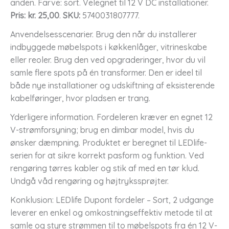
anden. Farve: sort. Velegnet til 12 V DC installationer.
Pris: kr. 25,00
.
SKU:
5740031807777.
Anvendelsesscenarier. Brug den når du installerer
indbyggede møbelspots i køkkenlåger, vitrineskabe
eller reoler. Brug den ved opgraderinger, hvor du vil
samle flere spots på én transformer. Den er ideel til
både nye installationer og udskiftning af eksisterende
kabelføringer, hvor pladsen er trang.
Yderligere information. Fordeleren kræver en egnet 12
V-strømforsyning; brug en dimbar model, hvis du
ønsker dæmpning. Produktet er beregnet til LEDlife-
serien for at sikre korrekt pasform og funktion. Ved
rengøring tørres kabler og stik af med en tør klud.
Undgå våd rengøring og højtrykssprøjter.
Konklusion: LEDlife Dupont fordeler – Sort, 2 udgange
leverer en enkel og omkostningseffektiv metode til at
samle og styre strømmen til to møbelspots fra én 12 V-