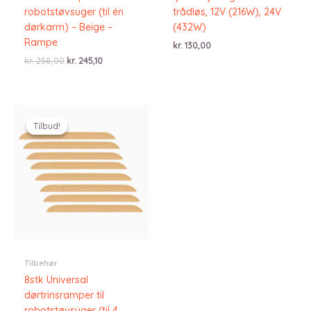
robotstøvsuger (til én
trådløs, 12V (216W), 24V
dørkarm) – Beige –
(432W)
Rampe
kr.
130,00
Den
Den
kr.
258,00
kr.
245,10
oprindelige
aktuelle
pris
pris
var:
er:
kr. 258,00.
kr. 245,10.
Tilbud!
Tilbud!
Tilbehør
8stk Universal
dørtrinsramper til
robotstøvsuger (til 4