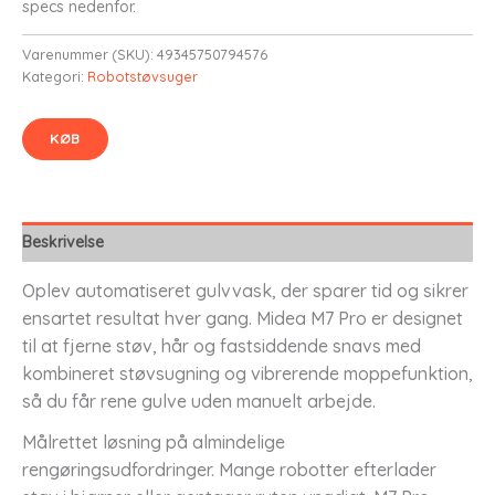
specs nedenfor.
kr. 3.199,00.
kr. 3.039,05.
Varenummer (SKU):
49345750794576
Kategori:
Robotstøvsuger
KØB
Beskrivelse
Oplev automatiseret gulvvask, der sparer tid og sikrer
ensartet resultat hver gang. Midea M7 Pro er designet
til at fjerne støv, hår og fastsiddende snavs med
kombineret støvsugning og vibrerende moppefunktion,
så du får rene gulve uden manuelt arbejde.
Målrettet løsning på almindelige
rengøringsudfordringer. Mange robotter efterlader