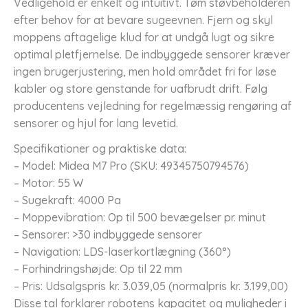
Vedligehold er enkelt og intuitivt. Tøm støvbeholderen
efter behov for at bevare sugeevnen. Fjern og skyl
moppens aftagelige klud for at undgå lugt og sikre
optimal pletfjernelse. De indbyggede sensorer kræver
ingen brugerjustering, men hold området fri for løse
kabler og store genstande for uafbrudt drift. Følg
producentens vejledning for regelmæssig rengøring af
sensorer og hjul for lang levetid.
Specifikationer og praktiske data:
– Model: Midea M7 Pro (SKU: 49345750794576)
– Motor: 55 W
– Sugekraft: 4000 Pa
– Moppevibration: Op til 500 bevægelser pr. minut
– Sensorer: >30 indbyggede sensorer
– Navigation: LDS-laserkortlægning (360°)
– Forhindringshøjde: Op til 22 mm
– Pris: Udsalgspris kr. 3.039,05 (normalpris kr. 3.199,00)
Disse tal forklarer robotens kapacitet og muligheder i