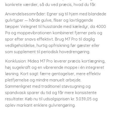
konkrete værdier, så du ved præcis, hvad du får.
Anvendelsesområder: Egner sig til hjem med blandede
gulvtyper — hårde gulve, fliser og lavtliggende
tæpper. Velegnet til husstande med kæledyr, da 4000
Pa og moppevibrationen kombineret fjerner pels og
spor efter snavs effektivt. Brug M7 Pro til daglig
vedligeholdelse, hurtig opfriskning før gæster eller
som supplement til periodisk hovedrengøring.
Konklusion: Midea M7 Pro leverer præcis kortlægning,
høj sugekraft og en vibrerende moppe i én integreret
løsning. Kort sagt: færre gentagelser, mere effektiv
pletfjernelse og mindre manuelt arbejde.
Sammenlignet med traditionel støvsugning og
spandvask sparer du tid og får mere konsistente
resultater. Køb nu til udsalgsprisen kr. 3.039,05 og
oplev markant enklere gulvrengøring.