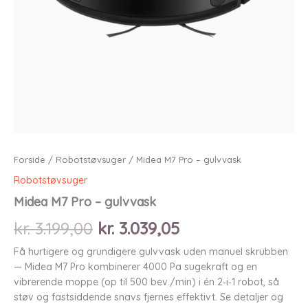
Forside
/
Robotstøvsuger
/ Midea M7 Pro – gulvvask
Robotstøvsuger
Midea M7 Pro – gulvvask
Den
Den
kr.
3.199,00
kr.
3.039,05
oprindelige
aktuelle
Få hurtigere og grundigere gulvvask uden manuel skrubben
— Midea M7 Pro kombinerer 4000 Pa sugekraft og en
pris
pris
vibrerende moppe (op til 500 bev./min) i én 2‑i‑1 robot, så
støv og fastsiddende snavs fjernes effektivt. Se detaljer og
var:
er: