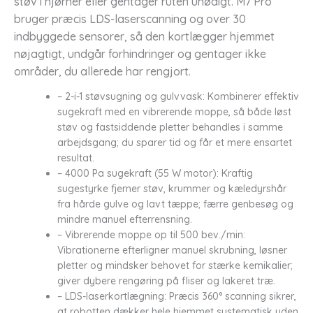
støv i hjørner eller gentager ruten unødigt. M7 Pro
bruger præcis LDS-laserscanning og over 30
indbyggede sensorer, så den kortlægger hjemmet
nøjagtigt, undgår forhindringer og gentager ikke
områder, du allerede har rengjort.
– 2-i-1 støvsugning og gulvvask: Kombinerer effektiv
sugekraft med en vibrerende moppe, så både løst
støv og fastsiddende pletter behandles i samme
arbejdsgang; du sparer tid og får et mere ensartet
resultat.
– 4000 Pa sugekraft (55 W motor): Kraftig
sugestyrke fjerner støv, krummer og kæledyrshår
fra hårde gulve og lavt tæppe; færre genbesøg og
mindre manuel efterrensning.
– Vibrerende moppe op til 500 bev./min:
Vibrationerne efterligner manuel skrubning, løsner
pletter og mindsker behovet for stærke kemikalier;
giver dybere rengøring på fliser og lakeret træ.
– LDS-laserkortlægning: Præcis 360° scanning sikrer,
at robotten dækker hele hjemmet systematisk uden