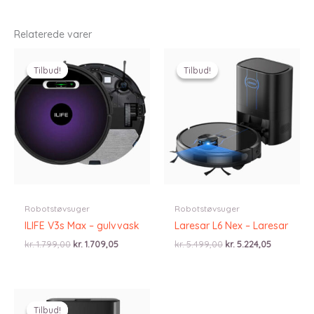
Relaterede varer
Tilbud!
Tilbud!
Tilbud!
Tilbud!
Robotstøvsuger
Robotstøvsuger
ILIFE V3s Max – gulvvask
Laresar L6 Nex – Laresar
Den
Den
Den
Den
kr.
1.799,00
kr.
1.709,05
kr.
5.499,00
kr.
5.224,05
oprindelige
aktuelle
oprindelige
aktuelle
pris
pris
pris
pris
var:
er:
var:
er:
kr. 1.799,00.
kr. 1.709,05.
kr. 5.499,00.
kr. 5.224,0
Tilbud!
Tilbud!