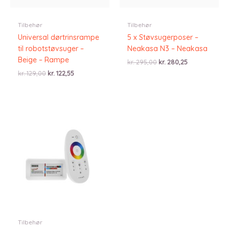
Tilbehør
Tilbehør
Universal dørtrinsrampe
5 x Støvsugerposer –
til robotstøvsuger –
Neakasa N3 – Neakasa
Beige – Rampe
Den
Den
kr.
295,00
kr.
280,25
oprindelige
aktuelle
Den
Den
kr.
129,00
kr.
122,55
pris
pris
oprindelige
aktuelle
var:
er:
pris
pris
kr. 295,00.
kr. 280,25.
var:
er:
kr. 129,00.
kr. 122,55.
Tilbehør