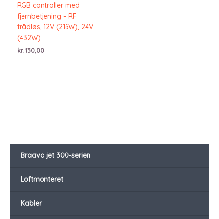
RGB controller med
fjernbetjening – RF
trådløs, 12V (216W), 24V
(432W)
kr.
130,00
Braava jet 300-serien
Loftmonteret
Kabler