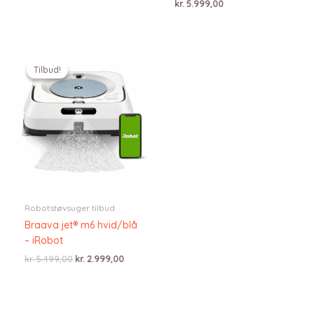
kr.
5.999,00
Tilbud!
Tilbud!
Robotstøvsuger tilbud
Braava jet® m6 hvid/blå
– iRobot
Den
Den
kr.
5.499,00
kr.
2.999,00
oprindelige
aktuelle
pris
pris
var:
er:
kr. 5.499,00.
kr. 2.999,00.