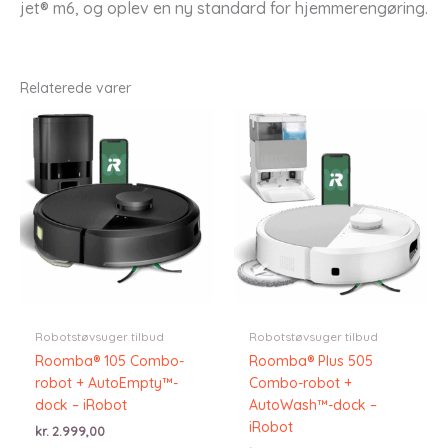
jet® m6, og oplev en ny standard for hjemmerengøring.
Relaterede varer
Robotstøvsuger tilbud
Robotstøvsuger tilbud
Roomba® 105 Combo-
Roomba® Plus 505
robot + AutoEmpty™-
Combo-robot +
dock – iRobot
AutoWash™-dock –
iRobot
kr.
2.999,00