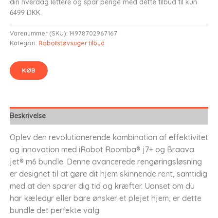
din hverdag lettere og spar penge med dette tilbud til kun
6499 DKK.
Varenummer (SKU):
14978702967167
Kategori:
Robotstøvsuger tilbud
KØB
Beskrivelse
Oplev den revolutionerende kombination af effektivitet
og innovation med iRobot Roomba® j7+ og Braava
jet® m6 bundle. Denne avancerede rengøringsløsning
er designet til at gøre dit hjem skinnende rent, samtidig
med at den sparer dig tid og kræfter. Uanset om du
har kæledyr eller bare ønsker et plejet hjem, er dette
bundle det perfekte valg.