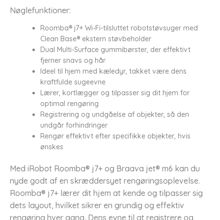
Nøglefunktioner:
Roomba® j7+ Wi-Fi-tilsluttet robotstøvsuger med
Clean Base® ekstern støvbeholder
Dual Multi-Surface gummibørster, der effektivt
fjerner snavs og hår
Ideel til hjem med kæledyr, takket være dens
kraftfulde sugeevne
Lærer, kortlægger og tilpasser sig dit hjem for
optimal rengøring
Registrering og undgåelse af objekter, så den
undgår forhindringer
Rengør effektivt efter specifikke objekter, hvis
ønskes
Med iRobot Roomba® j7+ og Braava jet® m6 kan du
nyde godt af en skræddersyet rengøringsoplevelse.
Roomba® j7+ lærer dit hjem at kende og tilpasser sig
dets layout, hvilket sikrer en grundig og effektiv
rengøring hver gang. Dens evne til at registrere og