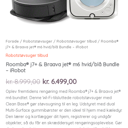
Forside
/
Robotstøvsuger
/
Robotstøvsuger tilbud
/ Roomba®
j7+ & Braava jet® m6 hvid/blå Bundle – iRobot
Robotstøvsuger tilbud
Roomba® j7+ & Braava jet® m6 hvid/blå Bundle
– iRobot
Den
Den
kr.
8.999,00
kr.
6.499,00
oprindelige
aktuelle
Oplev fremtidens rengøring med Roomba® j7+ & Braava jet®
m6 bundtet. Denne Wi-Fi-tilsluttede robotstøvsuger med
pris
pris
Clean Base® gør støvsugning til en leg. Udstyret med dual
Multi-Surface gummibørster er den ideel til hjem med kæledyr.
var:
er:
Den lærer og kortlægger dit hjem, registrerer og undgår
objekter, så du får en skræddersyet rengøringsoplevelse. Gør
kr. 8.999,00.
kr. 6.499,00.