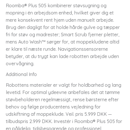
Roomba® Plus 505 kombinerer støvsugning og
mopning i én arbejdsom enhed, hvilket giver dig et
mere konsekvent rent hjem uden manuelt arbejde.
Brug den dagligt for at holde hårde gulve og tæpper
fri for støv og madrester; Smart Scrub fjerner pletter,
mens Auto Wash™ sørger for, at moppekludene altid
er klare til næste runde. Navigationssensorerne
betyder, at du trygt kan lade robotten arbejde uden
overvågning.
Additional Info
Robottens materialer er valgt for holdbarhed og lang
levetid. For optimal ydeevne anbefales det at tømme
støvbeholderen regelmæssigt, rense børsterne efter
behov og følge producentens vejledning for
udskiftning af moppeklude. Veil. pris 5.999 DKK —
tilbudspris 2.999 DKK. Investér i Roomba® Plus 505 for
en pålidelig, tidsbesparende og professionel