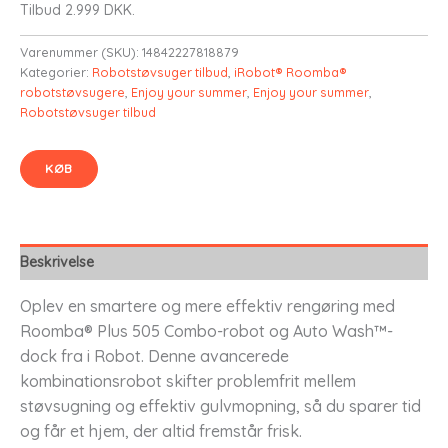
Tilbud 2.999 DKK.
Varenummer (SKU):
14842227818879
Kategorier:
Robotstøvsuger tilbud
,
iRobot® Roomba®
robotstøvsugere
,
Enjoy your summer
,
Enjoy your summer
,
Robotstøvsuger tilbud
KØB
Beskrivelse
Oplev en smartere og mere effektiv rengøring med
Roomba® Plus 505 Combo-robot og Auto Wash™-
dock fra i Robot. Denne avancerede
kombinationsrobot skifter problemfrit mellem
støvsugning og effektiv gulvmopning, så du sparer tid
og får et hjem, der altid fremstår frisk.