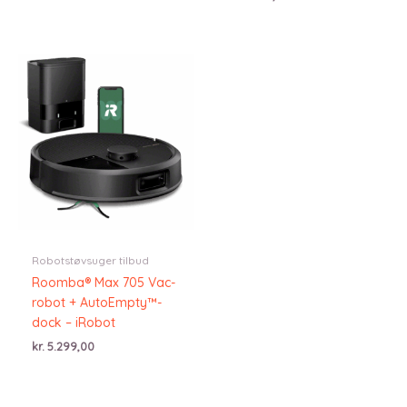
pris
pris
var:
er:
kr. 5.499,00.
kr. 2.999,00.
Robotstøvsuger tilbud
Roomba® Max 705 Vac-
robot + AutoEmpty™-
dock – iRobot
kr.
5.299,00