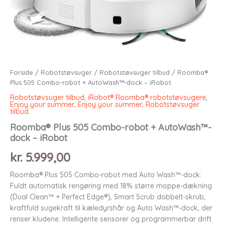
Forside
/
Robotstøvsuger
/
Robotstøvsuger tilbud
/ Roomba®
Plus 505 Combo-robot + AutoWash™-dock – iRobot
Robotstøvsuger tilbud
,
iRobot® Roomba® robotstøvsugere
,
Enjoy your summer
,
Enjoy your summer
,
Robotstøvsuger
tilbud
Roomba® Plus 505 Combo-robot + AutoWash™-
dock – iRobot
kr.
5.999,00
Roomba® Plus 505 Combo-robot med Auto Wash™-dock:
Fuldt automatisk rengøring med 18% større moppe-dækning
(Dual Clean™ + Perfect Edge®), Smart Scrub dobbelt-skrub,
kraftfuld sugekraft til kæledyrshår og Auto Wash™-dock, der
renser kludene. Intelligente sensorer og programmerbar drift.