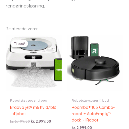
rengøringsløsning.
Relaterede varer
Tilbud!
Tilbud!
Robotstøvsuger tilbud
Robotstøvsuger tilbud
Braava jet® m6 hvid/blå
Roomba® 105 Combo-
– iRobot
robot + AutoEmpty™-
dock – iRobot
Den
Den
kr.
5.499,00
kr.
2.999,00
oprindelige
aktuelle
kr.
2.999,00