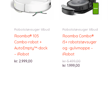
Robotstøvsuger tilbud
Robotstøvsuger tilbud
Roomba® 105
Roomba Combo®
Combo-robot +
i5+ robotstøvsuger
AutoEmpty™-dock
og -gulvmoppe –
– iRobot
iRobot
Den
kr.
2.999,00
kr.
5.499,00
Den
oprindelige
kr.
1.999,00
aktuelle
pris
pris
var:
er:
kr. 5.499,00.
kr. 1.999,00.