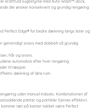
er kraftfuld sugestyrke med Auto Wash™-dock,
usstande der ønsker konsekvent og grundig rengøring
 Perfect Edge® for bedre dækning langs lister og
er genstridigt snavs med dobbelt så grundig
støv, hår og snavs.
dene automatisk efter hver rengøring.
ader til tæpper.
 effektiv dækning af dine rum.
 rengøring uden manuel indsats. Kombinationen af
stsiddende pletter og partikler fjernes effektivt.
g kommer tæt på kanter takket være Perfect