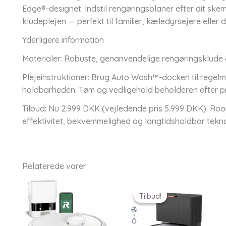
Edge®-designet. Indstil rengøringsplaner efter dit s
kludeplejen — perfekt til familier, kæledyrsejere elle
Yderligere information
Materialer: Robuste, genanvendelige rengøringsklude d
Plejeinstruktioner: Brug Auto Wash™-docken til regelm
holdbarheden. Tøm og vedligehold beholderen efter p
Tilbud: Nu 2.999 DKK (vejledende pris 5.999 DKK). Roo
effektivitet, bekvemmelighed og langtidsholdbar tekno
Relaterede varer
Tilbud!
Tilbud!