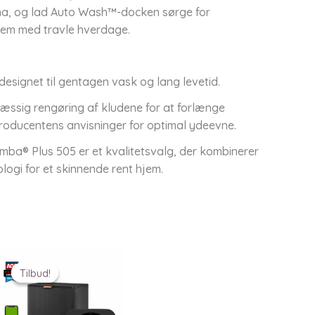
kema, og lad Auto Wash™-docken sørge for
r dem med travle hverdage.
esignet til gentagen vask og lang levetid.
æssig rengøring af kludene for at forlænge
roducentens anvisninger for optimal ydeevne.
mba® Plus 505 er et kvalitetsvalg, der kombinerer
logi for et skinnende rent hjem.
Tilbud!
Tilbud!