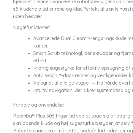
hjemmet. Denne avancerede robotstøvsuger kombiner
så kludene altid er rene og klar. Perfekt til travle h
uden besvær.
Nøglefunktioner:
Avancerede Dual Clean™-rengøringsklude med
kanter.
Smart Scrub teknologi, der skrubber og fjern
effekt.
Kraftig sugestyrke for effektiv opsugning af 
Auto Wash™-dock renser og vedligeholder klu
Velegnet til alle gulvtyper — fra hårde overfl
Intuitiv navigation, der sikrer systematisk og
Fordele og anvendelse
Roomba® Plus 505 frigør tid ved at tage sig af daglig
skrubbende klude og høj sugestyrke betyder, at selv fa
Robotten navigerer målrettet, undgår forhindringer o