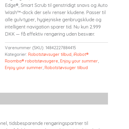
Edge®, Smart Scrub til genstridigt snavs og Auto
Wash™-dock der selv renser kludene. Passer til
alle gulvtyper, hygiejniske genbrugsklude og
intelligent navigation sparer tid. Nu kun 2.999
DKK — få effektiv rengøring uden besvær.
Varenummer (SKU):
14842227884415
Kategorier:
Robotstøvsuger tilbud
,
iRobot®
Roomba® robotstøvsugere
,
Enjoy your summer
,
Enjoy your summer
,
Robotstøvsuger tilbud
l, tidsbesparende rengøringspartner til