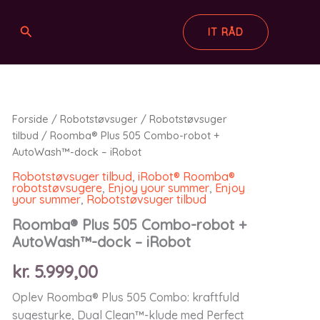
Søg
IT RÅD
Forside
/
Robotstøvsuger
/
Robotstøvsuger
tilbud
/ Roomba® Plus 505 Combo-robot +
AutoWash™-dock – iRobot
Robotstøvsuger tilbud
,
iRobot® Roomba®
robotstøvsugere
,
Enjoy your summer
,
Enjoy
your summer
,
Robotstøvsuger tilbud
Roomba® Plus 505 Combo-robot +
AutoWash™-dock – iRobot
kr.
5.999,00
Oplev Roomba® Plus 505 Combo: kraftfuld
sugestyrke, Dual Clean™-klude med Perfect