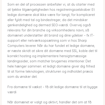
Som en del af processen anbefaler vi, at du starter med
at tjekke tilgængeligheden hos registreringsselskaber. Et
ledige domæne skal ikke være for langt, for kompliceret
eller fyldt med tal og bindestreger, da det mindsker
genkendelighed og dermed SEO-værdi. Overvej også
relevans for din branche og virksomhedens navn, så
domænet understøtter dit brand og dine ydelser – fx IT-
support eller netværksopsætning som vi hos Sharp
Computers leverer. Når du har fundet et ledige domæne,
er næste skridt at sikre dit domæne med SSL, koble det til
korrekt hosting og implementere hensigtsmæssige
landingssider, som matcher brugernes intentioner. Det
hele hænger sammen: et ledigt domæne giver dig frihed
til at forme teknologien, strukturen og indholdet præcis
som du ønsker det.
Fra domæne til vækst – få dit ledige domæne til at bygge
værdi
Når domænet er valgt og aktivt, handler det om at få