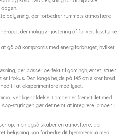
arm og kold hvid belysning for at tilpasse
å dagen.
irekte belysning, der forbedrer rummets atmosfære
ne-app, der muliggør justering af farver, lysstyrke
 at gå på kompromis med energiforbruget, hvilket
sning, der passer perfekt til gaminghjørnet, stuen
t er i fokus. Den lange højde på 145 cm sikrer bred
hed til at eksperimentere med lyset.
inimal vedligeholdelse. Lampen er fremstillet med
t. App-styringen gør det nemt at integrere lampen i
yser op, men også skaber en atmosfære, der
et belysning kan forbedre dit hjemmemiljø med