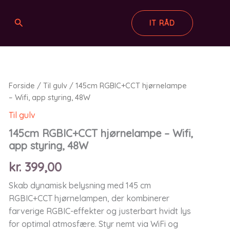
Søg
IT RÅD
Forside
/
Til gulv
/ 145cm RGBIC+CCT hjørnelampe
– Wifi, app styring, 48W
Til gulv
145cm RGBIC+CCT hjørnelampe – Wifi,
app styring, 48W
kr.
399,00
Skab dynamisk belysning med 145 cm
RGBIC+CCT hjørnelampen, der kombinerer
farverige RGBIC-effekter og justerbart hvidt lys
for optimal atmosfære. Styr nemt via WiFi og