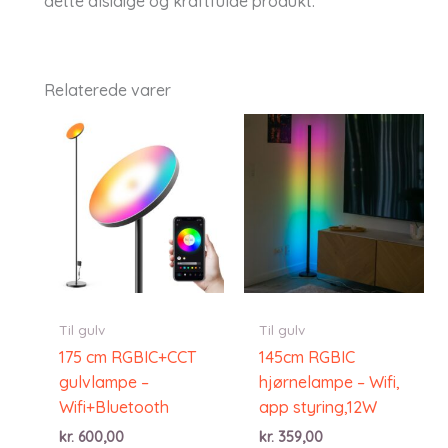
dette alsidige og kraftfulde produkt.
Relaterede varer
Til gulv
Til gulv
175 cm RGBIC+CCT
145cm RGBIC
gulvlampe –
hjørnelampe – Wifi,
Wifi+Bluetooth
app styring,12W
kr.
600,00
kr.
359,00