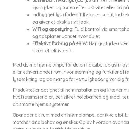
Justerbart hvidt lys (CCT):
Skift nemt mellem v
lysstyrken og tonen efter aktivitet eller tid p
Indbygget lys i foden:
Tilføjer en subtil, ind
og giver et eksklusivt look.
WiFi og appstyring:
Fuld kontrol via smartpho
og tidsplaner uanset hvor du er.
Effektivt forbrug på 48 W:
Høj lysstyrke uden
sikrer effektiv drift.
Med denne hjørnelampe får du en fleksibel belysningslø
eller ethvert andet rum, hvor stemning og funktionalite
lysdækning, og de mange farvemuligheder giver dig fri
Produktet er designet til nem installation og kræver m
kvalitetsmaterialer, der sikrer holdbarhed og stabilite
dit smarte hjems systemer.
Opgrader dit rum med en hjørnelampe, der ikke blot l
matcher dine behov og ønsker. Oplev hvordan avancer