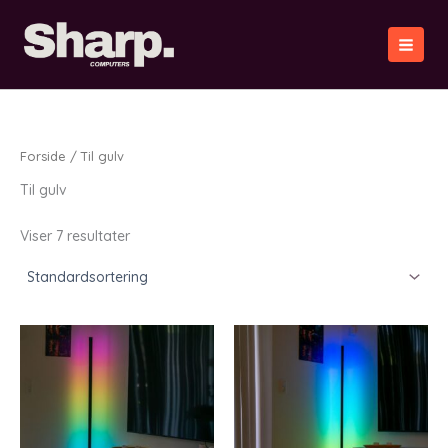
Gå
til
indholdet
Forside
/ Til gulv
Til gulv
Viser 7 resultater