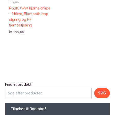
Til gulv
RGBIC+WW hjørnelampe
– 146cm, Bluetooth app
styring og RF
fjernbetjening
kr.
299,00
Find et produkt
SØG
Tilbehør til Roomba®