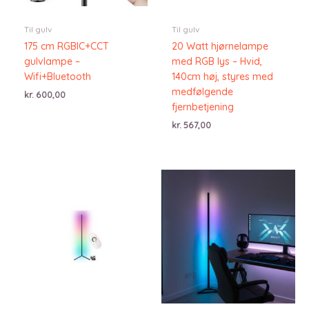
Til gulv
Til gulv
175 cm RGBIC+CCT
20 Watt hjørnelampe
gulvlampe –
med RGB lys – Hvid,
Wifi+Bluetooth
140cm høj, styres med
medfølgende
kr.
600,00
fjernbetjening
kr.
567,00