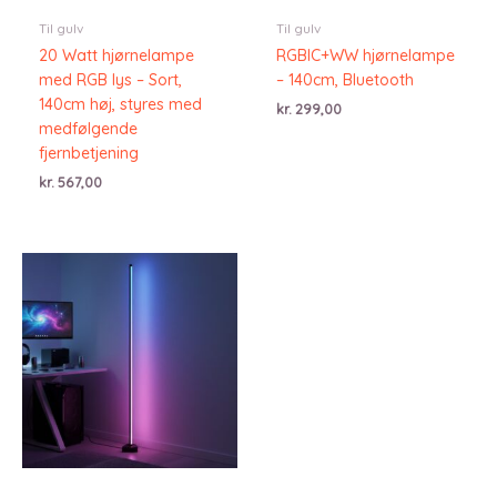
Til gulv
Til gulv
20 Watt hjørnelampe
RGBIC+WW hjørnelampe
med RGB lys – Sort,
– 140cm, Bluetooth
140cm høj, styres med
kr.
299,00
medfølgende
fjernbetjening
kr.
567,00