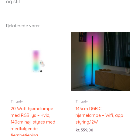
og stil.
Relaterede varer
Til gulv
Til gulv
20 Watt hjørnelampe
145cm RGBIC
med RGB lys – Hvid,
hjørnelampe – Wifi, app
140cm høj, styres med
styring,12W
medfølgende
kr.
359,00
fjernbetjening