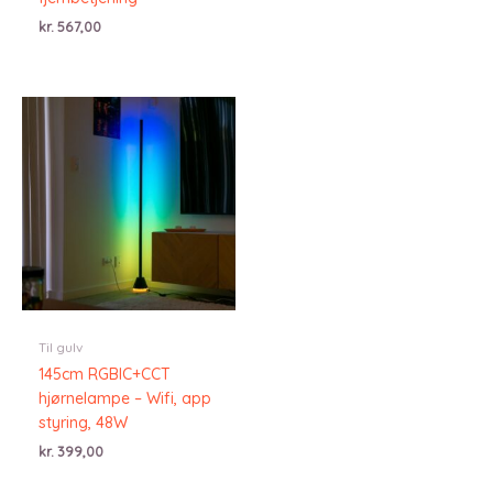
kr.
567,00
Til gulv
145cm RGBIC+CCT
hjørnelampe – Wifi, app
styring, 48W
kr.
399,00