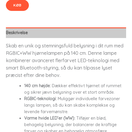
KØB
Beskrivelse
Skab en unik og stemningsfuld belysning i dit rum med
RGBIC+WW hjørnelampen på 140 cm. Denne lampe
kombinerer avanceret flerfarvet LED-teknologi med
smart Bluetooth-styring, så du kan tilpasse lyset
præcist efter dine behov.
140 cm højde:
Dækker effektivt hjørnet af rummet
og sikrer jævn belysning over et stort område.
RGBIC-teknologi:
Muliggør individuelle farvezoner
langs lampen, så du kan skabe komplekse og
levende farvemønstre.
Varme hvide LED’er (WW):
Tilføjer en blød,
behagelig belysning, der balancerer de kraftige
farver og skaber en behagelig atmosfære.