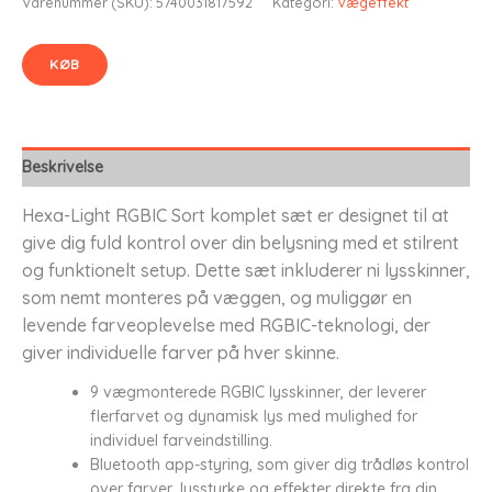
Varenummer (SKU):
5740031817592
Kategori:
Vægeffekt
KØB
Beskrivelse
Hexa-Light RGBIC Sort komplet sæt er designet til at
give dig fuld kontrol over din belysning med et stilrent
og funktionelt setup. Dette sæt inkluderer ni lysskinner,
som nemt monteres på væggen, og muliggør en
levende farveoplevelse med RGBIC-teknologi, der
giver individuelle farver på hver skinne.
9 vægmonterede RGBIC lysskinner, der leverer
flerfarvet og dynamisk lys med mulighed for
individuel farveindstilling.
Bluetooth app-styring, som giver dig trådløs kontrol
over farver, lysstyrke og effekter direkte fra din