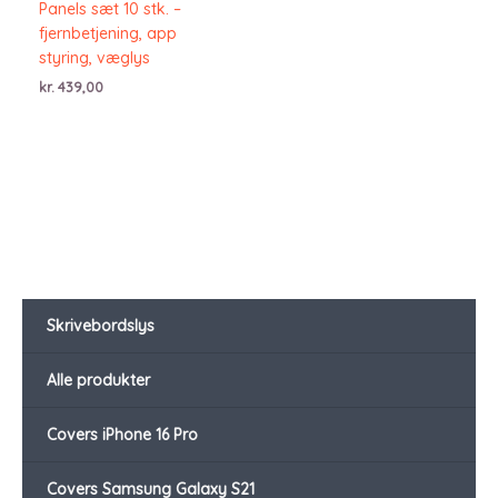
Panels sæt 10 stk. –
fjernbetjening, app
styring, væglys
kr.
439,00
Skrivebordslys
Alle produkter
Covers iPhone 16 Pro
Covers Samsung Galaxy S21