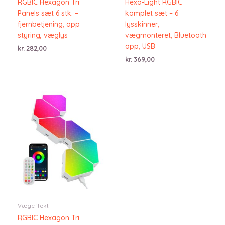
RGBIC Hexagon Tri
Hexa-Light RGBIC
Panels sæt 6 stk. –
komplet sæt – 6
fjernbetjening, app
lysskinner,
styring, væglys
vægmonteret, Bluetooth
app, USB
kr.
282,00
kr.
369,00
Vægeffekt
RGBIC Hexagon Tri