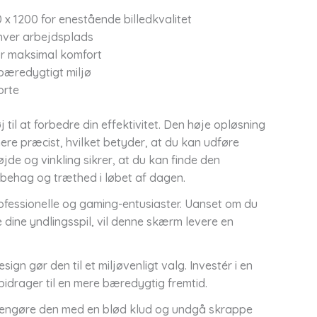
 1200 for enestående billedkvalitet
nhver arbejdsplads
or maksimal komfort
 bæredygtigt miljø
orte
til at forbedre din effektivitet. Den høje opløsning
mere præcist, hvilket betyder, at du kan udføre
jde og vinkling sikrer, at du kan finde den
r ubehag og træthed i løbet af dagen.
rofessionelle og gaming-entusiaster. Uanset om du
e dine yndlingsspil, vil denne skærm levere en
n gør den til et miljøvenligt valg. Investér i en
bidrager til en mere bæredygtig fremtid.
 rengøre den med en blød klud og undgå skrappe