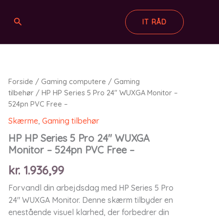
Søg
IT RÅD
Forside
/
Gaming computere
/
Gaming
tilbehør
/ HP HP Series 5 Pro 24″ WUXGA Monitor –
524pn PVC Free –
Skærme
,
Gaming tilbehør
HP HP Series 5 Pro 24″ WUXGA
Monitor – 524pn PVC Free –
kr.
1.936,99
Forvandl din arbejdsdag med HP Series 5 Pro
24" WUXGA Monitor. Denne skærm tilbyder en
enestående visuel klarhed, der forbedrer din