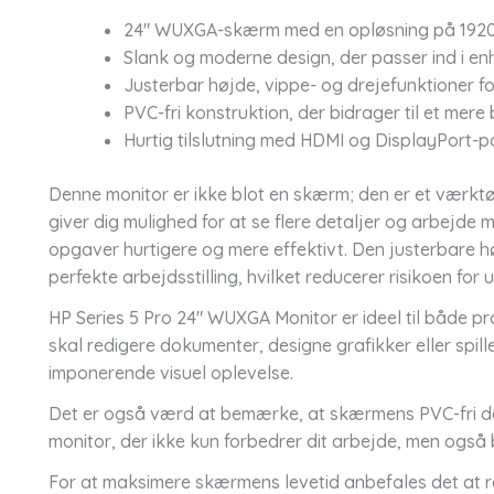
24" WUXGA-skærm med en opløsning på 1920 x
Slank og moderne design, der passer ind i e
Justerbar højde, vippe- og drejefunktioner f
PVC-fri konstruktion, der bidrager til et mere
Hurtig tilslutning med HDMI og DisplayPort-p
Denne monitor er ikke blot en skærm; den er et værktøj 
giver dig mulighed for at se flere detaljer og arbejde 
opgaver hurtigere og mere effektivt. Den justerbare hø
perfekte arbejdsstilling, hvilket reducerer risikoen fo
HP Series 5 Pro 24" WUXGA Monitor er ideel til både p
skal redigere dokumenter, designe grafikker eller spill
imponerende visuel oplevelse.
Det er også værd at bemærke, at skærmens PVC-fri desig
monitor, der ikke kun forbedrer dit arbejde, men også 
For at maksimere skærmens levetid anbefales det at