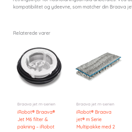
kompatibilitet og ydeevne, som matcher din Braava je
Relaterede varer
Braava jet m-serien
Braava jet m-serien
iRobot® Braava®
iRobot® Braava
Jet M6 filter &
jet® m Serie
pakning – iRobot
Multipakke med 2