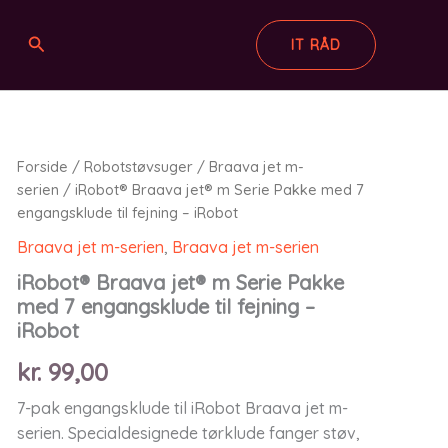
Søg
IT RÅD
Forside
/
Robotstøvsuger
/
Braava jet m-
serien
/ iRobot® Braava jet® m Serie Pakke med 7
engangsklude til fejning – iRobot
Braava jet m-serien
,
Braava jet m-serien
iRobot® Braava jet® m Serie Pakke
med 7 engangsklude til fejning –
iRobot
kr.
99,00
7-pak engangsklude til iRobot Braava jet m-
serien. Specialdesignede tørklude fanger støv,