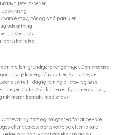
l Braava jet® m-serien
 udskiftning
 opsamle støv, hår og små partikler
ig udskiftning
iser og stengulv
m bortskaffelse
etfri mellem grundigere rengøringer. Den præcise
engøringscyklussen, så robotten kan arbejde
dene tørre til daglig fejning af støv og løse
ed megen trafik. Når kluden er fyldt med snavs,
 og minimerer kontakt med snavs.
. Opbevaring: tørt og køligt sted for at bevare
ges eller vaskes; bortskaffelse efter lokale
 vælge originalt iRobot-tilbehør sikrer du