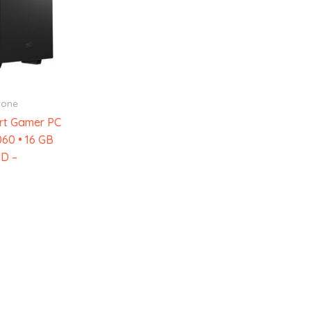
zone
rt Gamer PC
060 • 16 GB
SD –