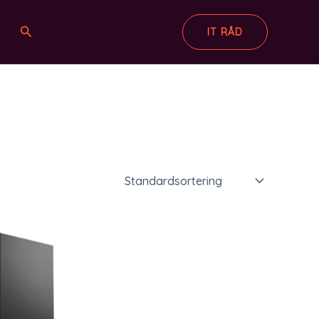
Søg
IT RÅD