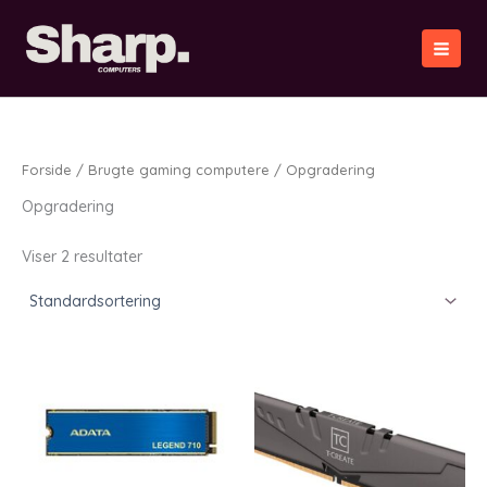
Gå
til
indholdet
Forside
/
Brugte gaming computere
/ Opgradering
Opgradering
Viser 2 resultater