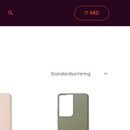
Søg
IT RÅD