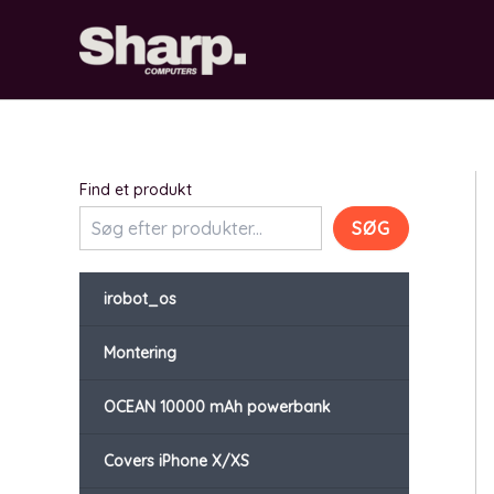
Gå
til
indholdet
Find et produkt
SØG
irobot_os
Montering
OCEAN 10000 mAh powerbank
Covers iPhone X/XS